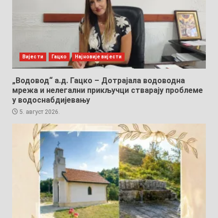
Вијести
Гацко
Најновије вијести
„Водовод“ а.д. Гацко – Дотрајала водоводна
мрежа и нелегални прикључци стварају проблеме
у водоснабдијевању
5. август 2026.