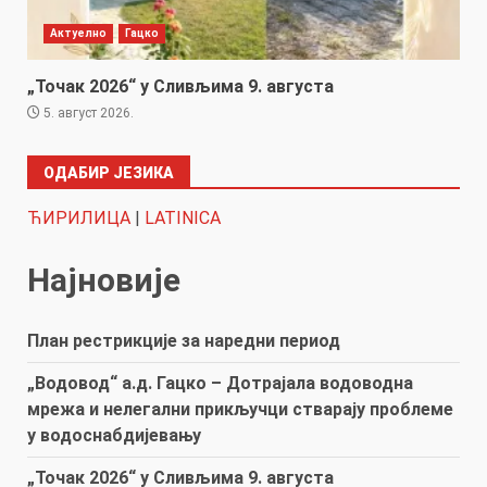
Актуелно
Гацко
„Точак 2026“ у Сливљима 9. августа
5. август 2026.
ОДАБИР ЈЕЗИКА
ЋИРИЛИЦА
|
LATINICA
Најновије
План рестрикције за наредни период
„Водовод“ а.д. Гацко – Дотрајала водоводна
мрежа и нелегални прикључци стварају проблеме
у водоснабдијевању
„Точак 2026“ у Сливљима 9. августа