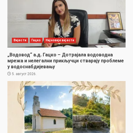
Вијести
Гацко
Најновије вијести
„Водовод“ а.д. Гацко – Дотрајала водоводна
мрежа и нелегални прикључци стварају проблеме
у водоснабдијевању
5. август 2026.