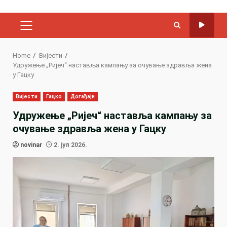
PRIMARY
MENU
Home
Вијести
Удружење „Ријеч“ наставља кампању за очување здравља жена
у Гацку
Вијести
Гацко
Догађаји
Удружење „Ријеч“ наставља кампању за
очување здравља жена у Гацку
novinar
2. јул 2026.