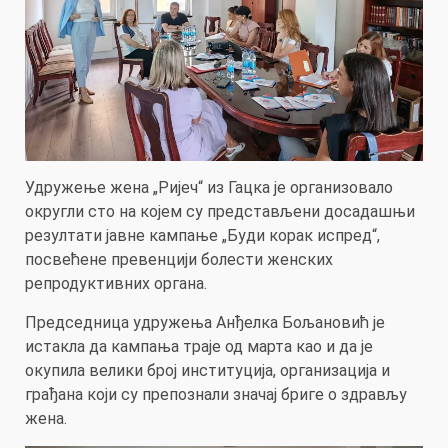
Удружење жена „Ријеч“ из Гацка је организовало
округли сто на којем су представљени досадашњи
резултати јавне кампање „Буди корак испред“,
посвећене превенцији болести женских
репродуктивних органа.
Председница удружења Анђелка Бољановић је
истакла да кампања траје од марта као и да је
окупила велики број институција, организација и
грађана који су препознали значај бриге о здрављу
жена.