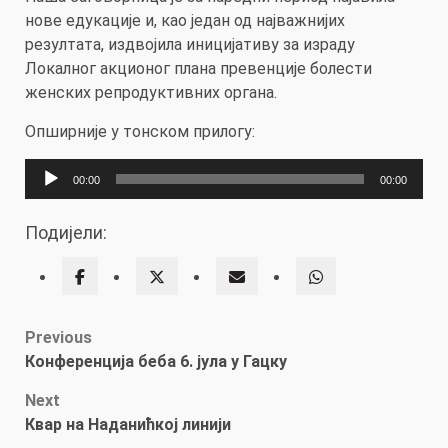
нове едукације и, као један од најважнијих
резултата, издвојила иницијативу за израду
Локалног акционог плана превенције болести
женских репродуктивних органа.
Опширније у тонском прилогу:
Прегледач
00:00
00:00
звучних
записа
Подијели:
Post
Previous
Конференција беба 6. јула у Гацку
navigation
Next
Квар на Наданићкој линији