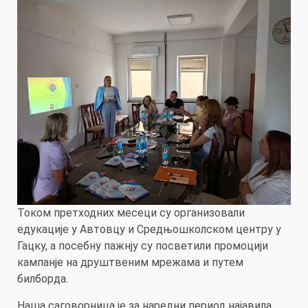
Током претходних месеци су организовали
едукације у Автовцу и Средњошколском центру у
Гацку, а посебну пажнју су посветили промоцији
кампанје на друштвеним мрежама и путем
билборда.
Наша саговорница је за наредни период најавила