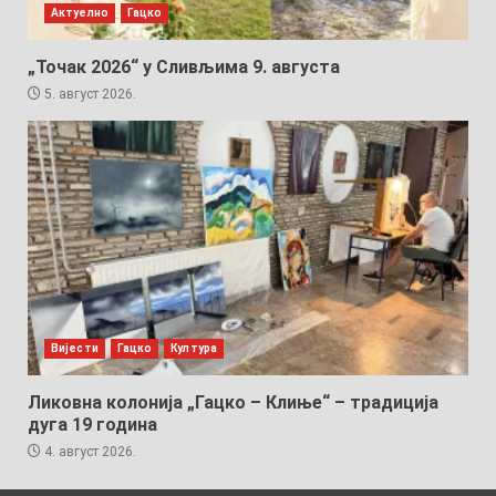
Актуелно
Гацко
„Точак 2026“ у Сливљима 9. августа
5. август 2026.
Вијести
Гацко
Култура
Ликовна колонија „Гацко – Клиње“ – традиција
дуга 19 година
4. август 2026.