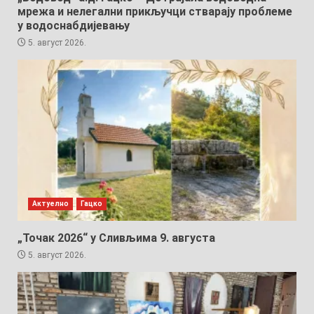
мрежа и нелегални прикључци стварају проблеме
у водоснабдијевању
5. август 2026.
Актуелно
Гацко
„Точак 2026“ у Сливљима 9. августа
5. август 2026.