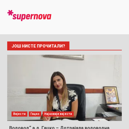
ЈОШ НИСТЕ ПРОЧИТАЛИ?
Вијести
Гацко
Најновије вијести
„Водовод“ а.д. Гацко – Дотрајала водоводна