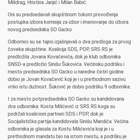
Milidrag, Hristina Janjić i Milan Babić.
Oni su predsedavali skupštinom tokom provođenja
postupka izbora komisija za izbor i imenovanje do izbora
novog predsednika SO Gacko.
Odbornici su se tajno izjašnjavali o dva predloga za prvog
čoveka skupštine. Koalicija SDS, PDP, SRS RS je
predložila Jovana Kovačevića, dok je klub odbornika
SNSD-a predložio Sinišu Šukovića. Većinsku podršku i
mesto predsednika SO Gacko u naredne četiri godine
dobio je Jovan Kovačević koji je i u prethodnom sazivu
vršio istu dužnost. Šuković je dobio podršku 9 odbornika.
I za mesto potpredsednika SO Gacko su kandidovana
dva odbornika: Kosta Milićević iz SRS RS koga su
podržali koalicioni partneri SDS i PDP, dok je
Socijalistička partija kandidovala Sinišu Mandića. Većina
odbornika je glasala za Kostu Milićevića koji je i u
prethodnom mandatu bio na istom mestu, a podršku je