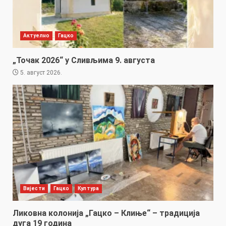
Актуелно
Гацко
„Точак 2026“ у Сливљима 9. августа
5. август 2026.
Вијести
Гацко
Култура
Ликовна колонија „Гацко – Клиње“ – традиција
дуга 19 година