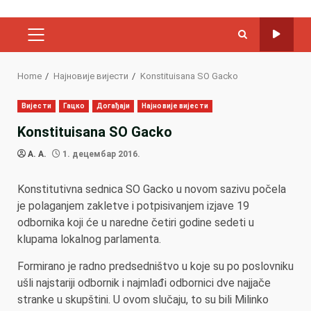
PRIMARY
MENU
Home
Најновије вијести
Konstituisana SO Gacko
Вијести
Гацко
Догађаји
Најновије вијести
Konstituisana SO Gacko
A. A.
1. децембар 2016.
Konstitutivna sednica SO Gacko u novom sazivu počela
je polaganjem zakletve i potpisivanjem izjave 19
odbornika koji će u naredne četiri godine sedeti u
klupama lokalnog parlamenta.
Formirano je radno predsedništvo u koje su po poslovniku
ušli najstariji odbornik i najmlađi odbornici dve najjače
stranke u skupštini. U ovom slučaju, to su bili Milinko