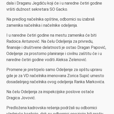
dala i Draganu Jegdiću koji će i u naredne četiri godine
vršiti dužnost sekretara SO Gacko.
Na predlog načelnika opštine, odbornici su izabrali
zamenika načelnika i načelnike odeljenja.
I u naredne četiri godine na mestu zamenika će biti
Radoica Antunović. Na čelu Odeljenja za privredu,
finansije i društvene delatnosti je ostao Dragan Papović,
Odeljenje za prostorno planiranje i civilnu zaštitu će i u
naredne četiri godine voditi Aleksa Zelenović.
Promene je pretrpelo samo Odeljenje za opštu upravu
gde je za VD načelnika imenovana Zorica Supić umesto
dosadašnjeg načelnika ovog odeljenja Ranka Markovića.
Na čelu Odeljenja za inspekcijske poslove ostaće
Dragica Jovović.
Predložena kadrovska rešenja podržali su odbornici
vladajuće koalicije, dok su odbornici opozicije bili protiv.