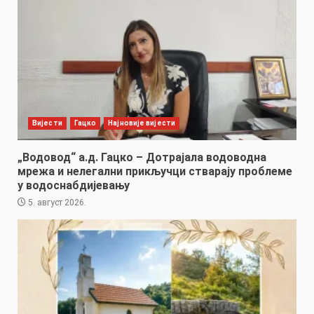
Вијести
Гацко
Најновије вијести
„Водовод“ а.д. Гацко – Дотрајала водоводна
мрежа и нелегални прикључци стварају проблеме
у водоснабдијевању
5. август 2026.