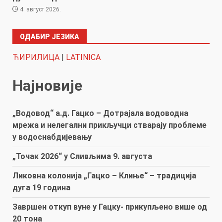
4. август 2026.
ОДАБИР ЈЕЗИКА
ЋИРИЛИЦА
|
LATINICA
Најновије
„Водовод“ а.д. Гацко – Дотрајала водоводна
мрежа и нелегални прикључци стварају проблеме
у водоснабдијевању
„Точак 2026“ у Сливљима 9. августа
Ликовна колонија „Гацко – Клиње“ – традиција
дуга 19 година
Завршен откуп вуне у Гацку- прикупљено више од
20 тона