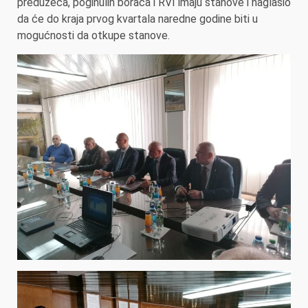
preduzeća, poginulih boraca i RVI imaju stanove i naglasio
da će do kraja prvog kvartala naredne godine biti u
mogućnosti da otkupe stanove.