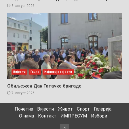
8. август 2026.
Вијести
Гацко
Најновије вијести
Обиљежен Дан Гатачке бригаде
7. август 2026.
Почетна
Вијести
Живот
Спорт
Галерија
О нама
Контакт
ИМПРЕСУМ
Избори
Избори