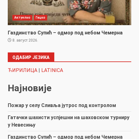
Актуелно
Гацко
Газдинство Супић – одмор под небом Чемерна
8. август 2026.
ОДАБИР ЈЕЗИКА
ЋИРИЛИЦА
|
LATINICA
Најновије
Пожар у селу Сливља јутрос под контролом
Гатачки шахисти успјешни на шаховском турниру
у Невесињу
Газдинство Супић – одмор под небом Чемерна