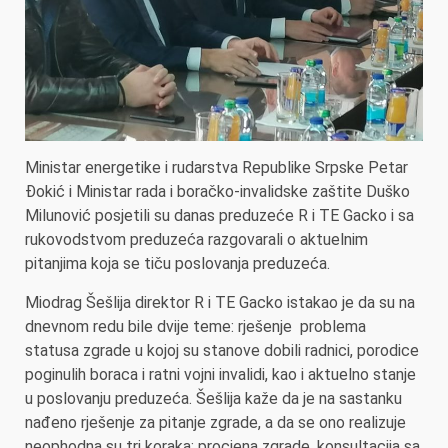
Ministar energetike i rudarstva Republike Srpske Petar
Đokić i Ministar rada i boračko-invalidske zaštite Duško
Milunović posjetili su danas preduzeće R i TE Gacko i sa
rukovodstvom preduzeća razgovarali o aktuelnim
pitanjima koja se tiču poslovanja preduzeća.
Miodrag Šešlija direktor R i TE Gacko istakao je da su na
dnevnom redu bile dvije teme: rješenje problema
statusa zgrade u kojoj su stanove dobili radnici, porodice
poginulih boraca i ratni vojni invalidi, kao i aktuelno stanje
u poslovanju preduzeća. Šešlija kaže da je na sastanku
nađeno rješenje za pitanje zgrade, a da se ono realizuje
neophodna su tri koraka: procjena zgrade, konsultacija sa