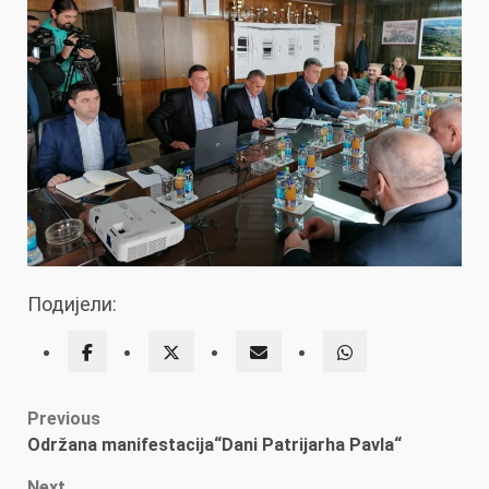
Подијели:
Post
Previous
Održana manifestacija“Dani Patrijarha Pavla“
navigation
Next