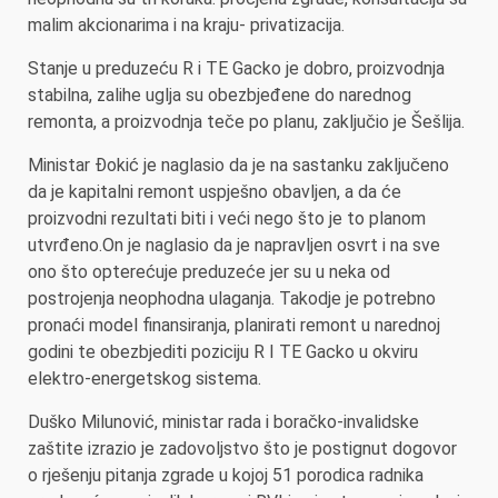
malim akcionarima i na kraju- privatizacija.
Stanje u preduzeću R i TE Gacko je dobro, proizvodnja
stabilna, zalihe uglja su obezbjeđene do narednog
remonta, a proizvodnja teče po planu, zaključio je Šešlija.
Ministar Đokić je naglasio da je na sastanku zaključeno
da je kapitalni remont uspješno obavljen, a da će
proizvodni rezultati biti i veći nego što je to planom
utvrđeno.On je naglasio da je napravljen osvrt i na sve
ono što opterećuje preduzeće jer su u neka od
postrojenja neophodna ulaganja. Takodje je potrebno
pronaći model finansiranja, planirati remont u narednoj
godini te obezbjediti poziciju R I TE Gacko u okviru
elektro-energetskog sistema.
Duško Milunović, ministar rada i boračko-invalidske
zaštite izrazio je zadovoljstvo što je postignut dogovor
o rješenju pitanja zgrade u kojoj 51 porodica radnika