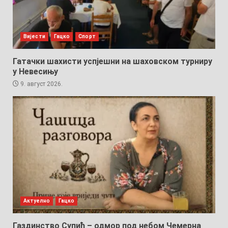
Вијести
Гацко
Спорт
Гатачки шахисти успјешни на шаховском турниру
у Невесињу
9. август 2026.
Актуелно
Гацко
Газдинство Супић – одмор под небом Чемерна