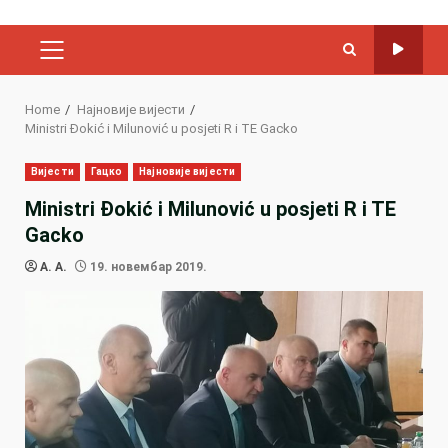
PRIMARY
MENU
Home
Најновије вијести
Ministri Đokić i Milunović u posjeti R i TE Gacko
Вијести
Гацко
Најновије вијести
Ministri Đokić i Milunović u posjeti R i TE
Gacko
A. A.
19. новембар 2019.