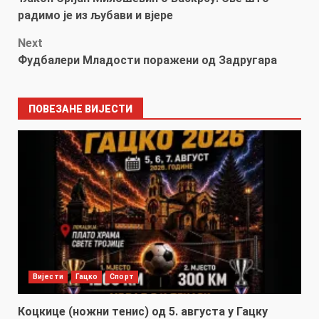
navigation
радимо је из љубави и вјере
Next
Фудбалери Младости поражени од Задругара
ПОВЕЗАНЕ ВИЈЕСТИ
Вијести
Гацко
Спорт
Коцкице (ножни тенис) од 5. августа у Гацку