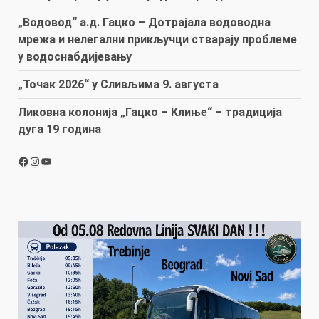
„Водовод“ а.д. Гацко – Дотрајала водоводна
мрежа и нелегални прикључци стварају проблеме
у водоснабдијевању
„Точак 2026“ у Сливљима 9. августа
Ликовна колонија „Гацко – Клиње“ – традиција
дуга 19 година
Facebook
Instagram
YouTube