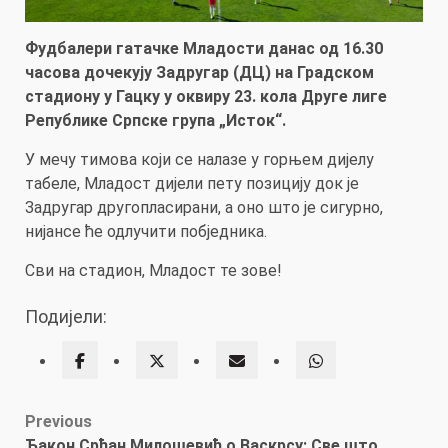
Фудбалери гатачке Младости данас од 16.30
часова дочекују Задругар (ДЦ) на Градском
стадиону у Гацку у оквиру 23. кола Друге лиге
Републике Српске група „Исток“.
У мечу тимова који се налазе у горњем дијелу
табеле, Младост дијели пету позицију док је
Задругар другопласирани, а оно што је сигурно,
нијансе ће одлучити побједника.
Сви на стадион, Младост те зове!
Подијели:
Post
Previous
Ђакон Срђан Милошевић о Васкрсу: Све што