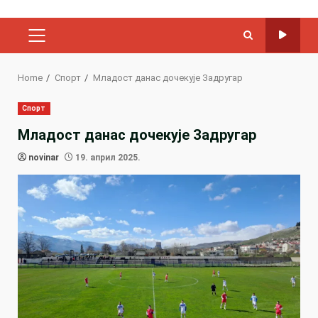
PRIMARY
MENU
Home
Спорт
Младост данас дочекује Задругар
Спорт
Младост данас дочекује Задругар
novinar
19. април 2025.