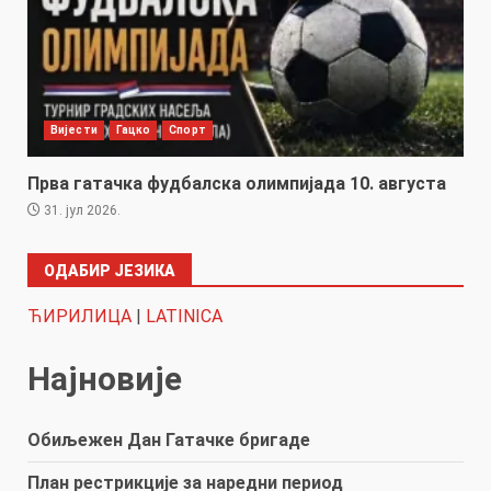
Вијести
Гацко
Спорт
Прва гатачка фудбалска олимпијада 10. августа
31. јул 2026.
ОДАБИР ЈЕЗИКА
ЋИРИЛИЦА
|
LATINICA
Најновије
Обиљежен Дан Гатачке бригаде
План рестрикције за наредни период