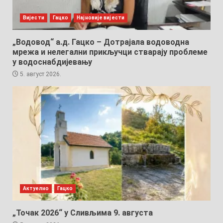
Вијести
Гацко
Најновије вијести
„Водовод“ а.д. Гацко – Дотрајала водоводна
мрежа и нелегални прикључци стварају проблеме
у водоснабдијевању
5. август 2026.
Актуелно
Гацко
„Точак 2026“ у Сливљима 9. августа