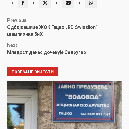
Post
Previous
Одбојкашице ЖОК Гацкo „RD Swisslion“
navigation
шампионке БиХ
Next
Младост данас дочекује Задругар
ПОВЕЗАНЕ ВИЈЕСТИ