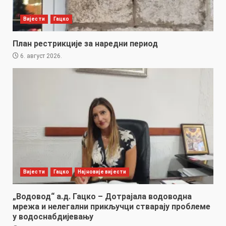
Вијести
Гацко
План рестрикције за наредни период
6. август 2026.
Вијести
Гацко
Најновије вијести
„Водовод“ а.д. Гацко – Дотрајала водоводна
мрежа и нелегални прикључци стварају проблеме
у водоснабдијевању