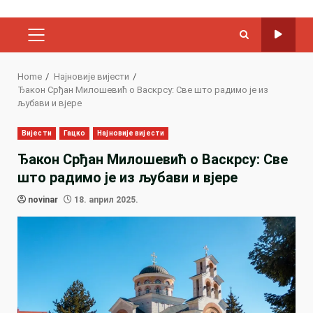
PRIMARY
MENU
Home
Најновије вијести
Ђакон Срђан Милошевић о Васкрсу: Све што радимо је из
љубави и вјере
Вијести
Гацко
Најновије вијести
Ђакон Срђан Милошевић о Васкрсу: Све
што радимо је из љубави и вјере
novinar
18. април 2025.