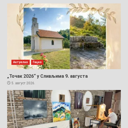
Актуелно
Гацко
„Точак 2026“ у Сливљима 9. августа
5. август 2026.