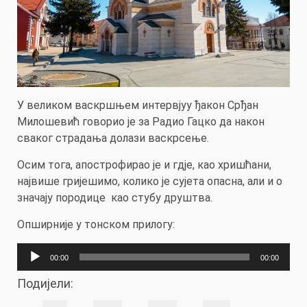
У великом васкршњем интервјуу ђакон Срђан
Милошевић говорио је за Радио Гацкo да након
сваког страдања долази васкрсење.
Осим тога, апострофирао је и гдје, као хришћани,
највише гријешимо, колико је сујета опасна, али и о
значају породице као стубу друштва.
Oпширније у тонском прилогу:
Прегледач
00:00
00:00
звучних
Подијели:
записа