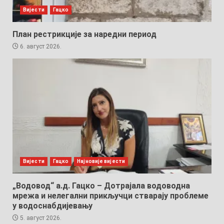
Вијести
Гацко
План рестрикције за наредни период
6. август 2026.
Вијести
Гацко
Најновије вијести
„Водовод“ а.д. Гацко – Дотрајала водоводна
мрежа и нелегални прикључци стварају проблеме
у водоснабдијевању
5. август 2026.