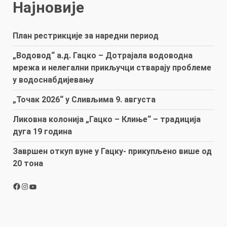
Најновије
План рестрикције за наредни период
„Водовод“ а.д. Гацко – Дотрајала водоводна
мрежа и нелегални прикључци стварају проблеме
у водоснабдијевању
„Точак 2026“ у Сливљима 9. августа
Ликовна колонија „Гацко – Клиње“ – традиција
дуга 19 година
Завршен откуп вуне у Гацку- прикупљено више од
20 тона
Facebook
Instagram
YouTube