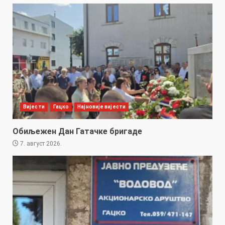
Вијести
Гацко
Најновије вијести
Обиљежен Дан Гатачке бригаде
7. август 2026.