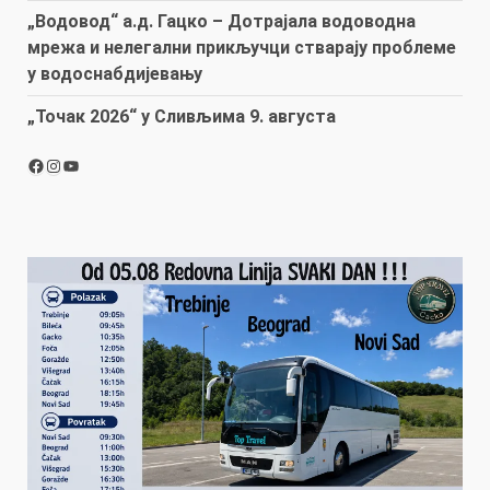
„Водовод“ а.д. Гацко – Дотрајала водоводна
мрежа и нелегални прикључци стварају проблеме
у водоснабдијевању
„Точак 2026“ у Сливљима 9. августа
Facebook
Instagram
YouTube