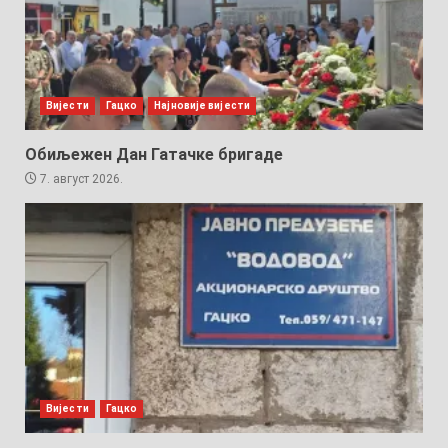
Вијести
Гацко
Најновије вијести
Обиљежен Дан Гатачке бригаде
7. август 2026.
Вијести
Гацко