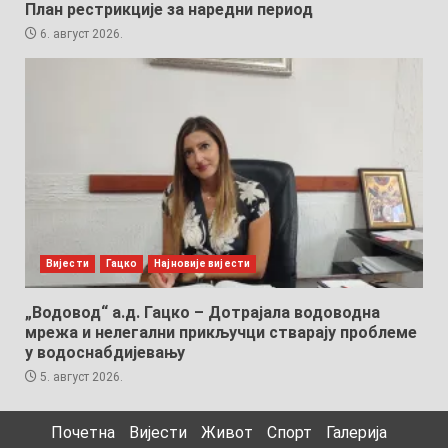
План рестрикције за наредни период
6. август 2026.
Вијести
Гацко
Најновије вијести
„Водовод“ а.д. Гацко – Дотрајала водоводна
мрежа и нелегални прикључци стварају проблеме
у водоснабдијевању
5. август 2026.
Почетна
Вијести
Живот
Спорт
Галерија