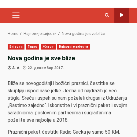
PRIMARY
MENU
Home
Најновије вијести
Nova godina je sve bliže
Вијести
Гацко
Живот
Најновије вијести
Nova godina je sve bliže
A. A.
22. децембар 2017.
Bliže se novogodišnji i božićni praznici, čestitke se
skupljaju ispod naše jelke. Jedna od najdražih je već
stigla. Sreću i uspeh su nam poželeli drugari iz Udruženja
„Rastimo zajedno“. Iskoristite i vi praznični paket i svojim
saradnicima, poslovnim partnerima i sugrađanima
poželite sve najbolje u 2018.
Praznični paket čestitki Radio Gacka je samo 50 KM.