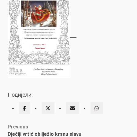
Подијели:
Post
Previous
Dječiji vrtić obilježio krsnu slavu