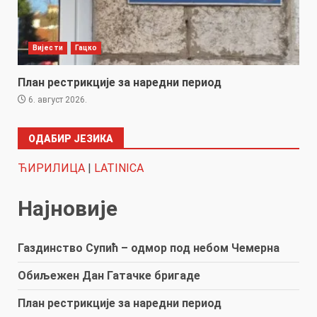
Вијести
Гацко
План рестрикције за наредни период
6. август 2026.
ОДАБИР ЈЕЗИКА
ЋИРИЛИЦА
|
LATINICA
Најновије
Газдинство Супић – одмор под небом Чемерна
Обиљежен Дан Гатачке бригаде
План рестрикције за наредни период