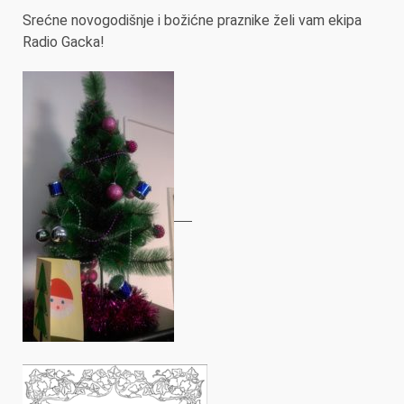
Srećne novogodišnje i božićne praznike želi vam ekipa
Radio Gacka!