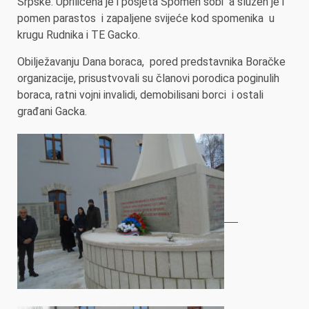
Srpske. Upriličena je i posjeta Spomen sobi a služen je i
pomen parastos i zapaljene svijeće kod spomenika u
krugu Rudnika i TE Gacko.
Obilježavanju Dana boraca, pored predstavnika Boračke
organizacije, prisustvovali su članovi porodica poginulih
boraca, ratni vojni invalidi, demobilisani borci i ostali
građani Gacka.