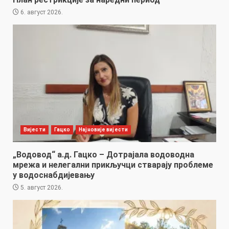
6. август 2026.
Вијести
Гацко
Најновије вијести
„Водовод“ а.д. Гацко – Дотрајала водоводна
мрежа и нелегални прикључци стварају проблеме
у водоснабдијевању
5. август 2026.