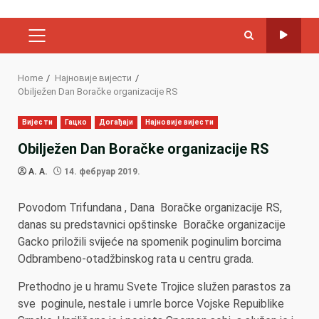
PRIMARY
MENU
Home
Најновије вијести
Obilježen Dan Boračke organizacije RS
Вијести
Гацко
Догађаји
Најновије вијести
Obilježen Dan Boračke organizacije RS
A. A.
14. фебруар 2019.
Povodom Trifundana , Dana Boračke organizacije RS,
danas su predstavnici opštinske Boračke organizacije
Gacko priložili svijeće na spomenik poginulim borcima
Odbrambeno-otadžbinskog rata u centru grada.
Prethodno je u hramu Svete Trojice služen parastos za
sve poginule, nestale i umrle borce Vojske Repuiblike