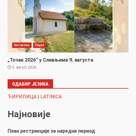
Актуелно
Гацко
„Точак 2026“ у Сливљима 9. августа
5. август 2026.
ОДАБИР ЈЕЗИКА
ЋИРИЛИЦА
|
LATINICA
Најновије
План рестрикције за наредни период