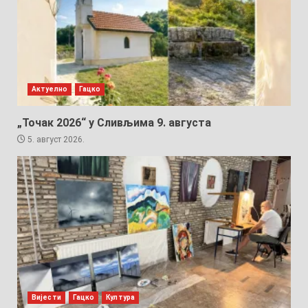
Актуелно
Гацко
„Точак 2026“ у Сливљима 9. августа
5. август 2026.
Вијести
Гацко
Култура