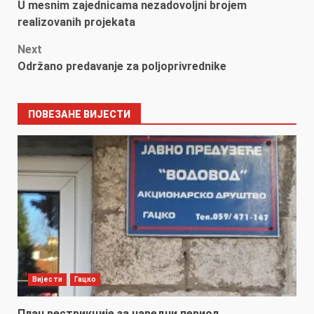
U mesnim zajednicama nezadovoljni brojem
navigation
realizovanih projekata
Next
Održano predavanje za poljoprivrednike
ПОВЕЗАНЕ ВИЈЕСТИ
Вијести
Гацко
План рестрикције за наредни период