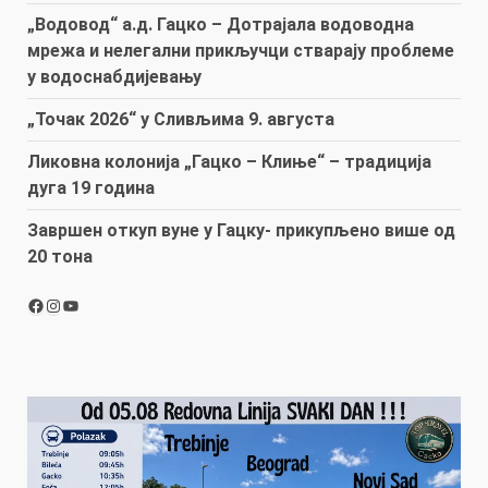
„Водовод“ а.д. Гацко – Дотрајала водоводна
мрежа и нелегални прикључци стварају проблеме
у водоснабдијевању
„Точак 2026“ у Сливљима 9. августа
Ликовна колонија „Гацко – Клиње“ – традиција
дуга 19 година
Завршен откуп вуне у Гацку- прикупљено више од
20 тона
Facebook
Instagram
YouTube