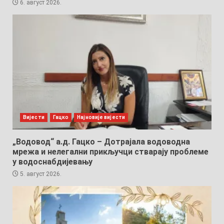
6. август 2026.
Вијести
Гацко
Најновије вијести
„Водовод“ а.д. Гацко – Дотрајала водоводна
мрежа и нелегални прикључци стварају проблеме
у водоснабдијевању
5. август 2026.