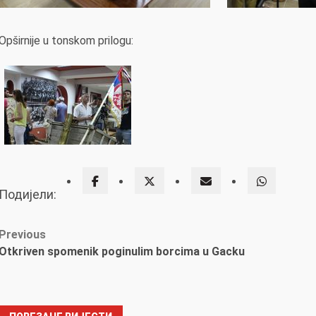
Opširnije u tonskom prilogu:
Подијели:
Post
Previous
Otkriven spomenik poginulim borcima u Gacku
navigation