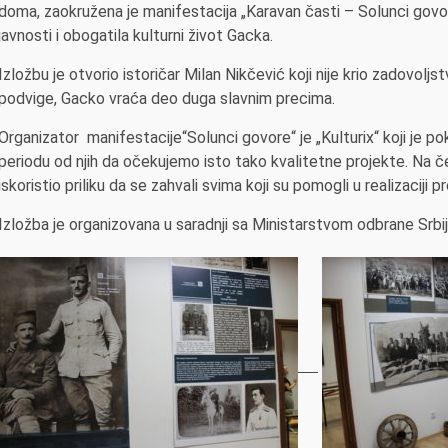
doma, zaokružena je manifestacija „Karavan časti – Solunci govo
javnosti i obogatila kulturni život Gacka.
Izložbu je otvorio istoričar Milan Nikčević koji nije krio zadovoljs
podvige, Gacko vraća deo duga slavnim precima.
Organizator manifestacije“Solunci govore“ je „Kulturix“ koji je 
periodu od njih da očekujemo isto tako kvalitetne projekte. Na čel
iskoristio priliku da se zahvali svima koji su pomogli u realizaciji p
Izložba je organizovana u saradnji sa Ministarstvom odbrane Srbij