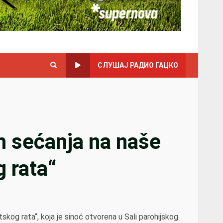
СЛУШАЈ РАДИО ГАЦКО
m sećanja na naše
g rata“
kog rata“, koja je sinoć otvorena u Sali parohijskog