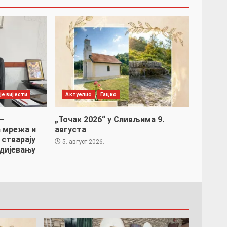
је вијести
Актуелно
Гацко
–
„Точак 2026“ у Сливљима 9.
 мрежа и
августа
 стварају
5. август 2026.
дијевању