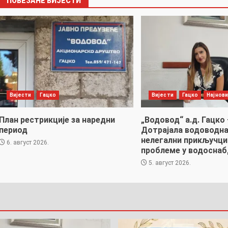
ПОВЕЗАНЕ ВИЈЕСТИ
Вијести
Гацко
Вијести
Гацко
Најнови
План рестрикције за наредни
„Водовод“ а.д. Гацко 
период
Дотрајала водоводна
нелегални прикључци
6. август 2026.
проблеме у водоснаб
5. август 2026.