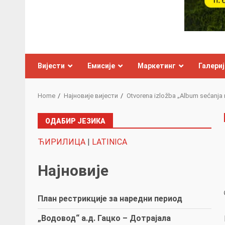
Вијести
Емисије
Маркетинг
Галериј
Home
Најновије вијести
Otvorena izložba „Album sećanja n
ОДАБИР ЈЕЗИКА
ЋИРИЛИЦА
|
LATINICA
Најновије
План рестрикције за наредни период
„Водовод“ а.д. Гацко – Дотрајала