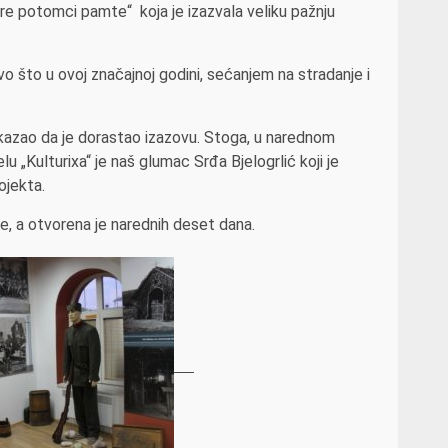
re potomci pamte“ koja je izazvala veliku pažnju
tvo što u ovoj značajnoj godini, sećanjem na stradanje i
pokazao da je dorastao izazovu. Stoga, u narednom
u „Kulturixa“ je naš glumac Srđa Bjelogrlić koji je
rojekta.
e, a otvorena je narednih deset dana.