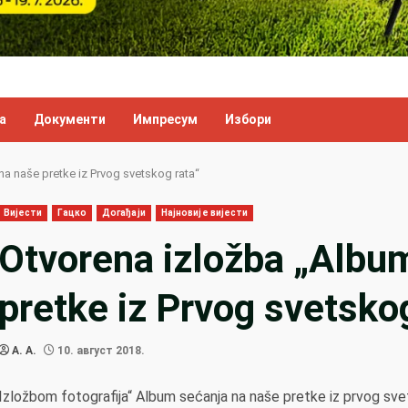
а
Документи
Импресум
Избори
a naše pretke iz Prvog svetskog rata“
Вијести
Гацко
Догађаји
Најновије вијести
Otvorena izložba „Albu
pretke iz Prvog svetsko
A. A.
10. август 2018.
Izložbom fotografija“ Album sećanja na naše pretke iz prvog svets