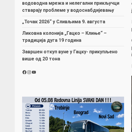
водоводна мрежа и нелегални прикључци
стварају проблеме у водоснабдијевању
„Точак 2026“ у Сливљима 9. августа
Ликовна колонија „Гацко – Клиње“ –
традиција дуга 19 година
Завршен откуп вуне у Гацку- прикупљено
више од 20 тона
Facebook
Instagram
YouTube