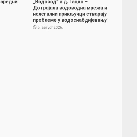
наредни
„Водовод“ а.д. Гацко –
Дотрајала водоводна мрежа и
нелегални прикључци стварају
проблеме у водоснабдијевању
5. август 2026.