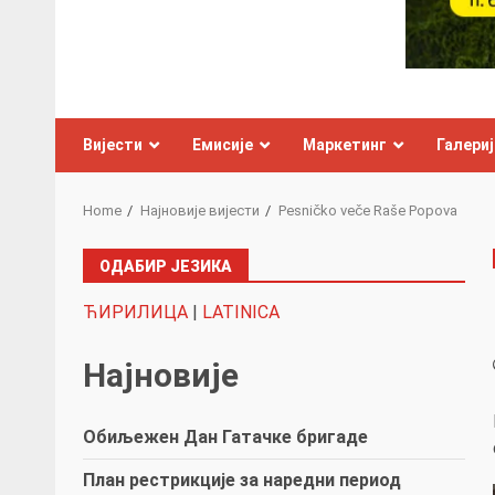
Вијести
Емисије
Маркетинг
Галериј
Home
Најновије вијести
Pesničko veče Raše Popova
ОДАБИР ЈЕЗИКА
ЋИРИЛИЦА
|
LATINICA
Најновије
Обиљежен Дан Гатачке бригаде
План рестрикције за наредни период