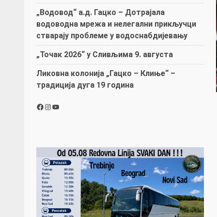
„Водовод“ а.д. Гацко – Дотрајала
водоводна мрежа и нелегални прикључци
стварају проблеме у водоснабдијевању
„Точак 2026“ у Сливљима 9. августа
Ликовна колонија „Гацко – Клиње“ –
традиција дуга 19 година
Facebook
Instagram
YouTube