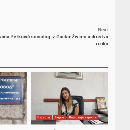
Next
vana Petković sociolog iz Gacka-Živimo u društvu
rizika
Вијести
Гацко
Најновије вијести