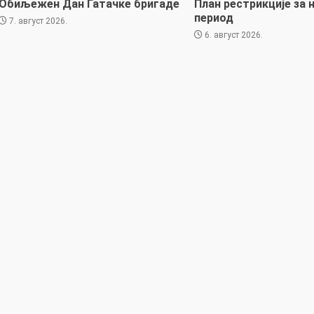
Обиљежен Дан Гатачке бригаде
План рестрикције за 
период
7. август 2026.
6. август 2026.