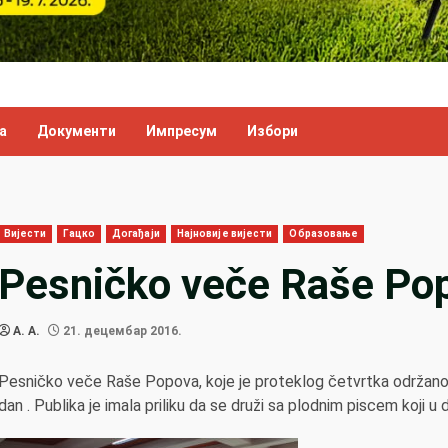
а
Документи
Импресум
Избори
Вијести
Гацко
Догађаји
Најновије вијести
Образовање
Pesničko veče Raše Po
A. A.
21. децембар 2016.
Pesničko veče Raše Popova, koje je proteklog četvrtka održano u
dan . Publika je imala priliku da se druži sa plodnim piscem koji 