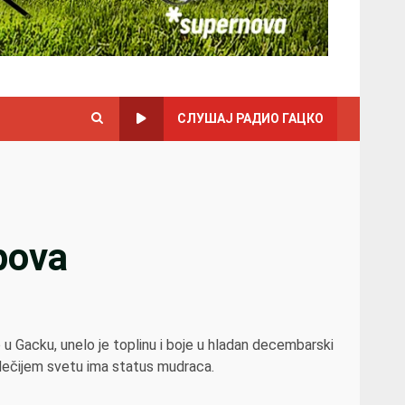
СЛУШАЈ РАДИО ГАЦКО
pova
 Gacku, unelo je toplinu i boje u hladan decembarski
u dečijem svetu ima status mudraca.