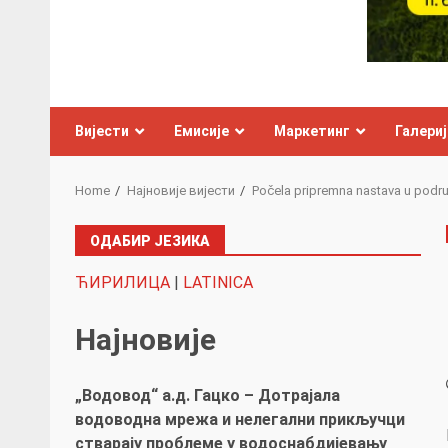
Вијести
Емисије
Маркетинг
Галериј
Home
Најновије вијести
Počela pripremna nastava u podru
ОДАБИР ЈЕЗИКА
ЋИРИЛИЦА
|
LATINICA
Најновије
„Водовод“ а.д. Гацко – Дотрајала
водоводна мрежа и нелегални прикључци
стварају проблеме у водоснабдијевању