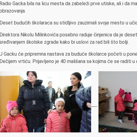
Radio Gacka bila na licu mesta da zabeleži prve utiske, ali i da 
obrazovanja.
Deset budućih školaraca su stidljivo zauzimali svoje mesto u učio
Direktora Nikolu Milinkovića posebno raduje činjenica da je deset
sređivanjem školske zgrade kako bi uslovi za rad bili što bolji.
U Gacku će pripremna nastava za buduće školarce početi u ponede
Dečijem vrtiću. Prijavljeno je 40 mališana sa kojima će se raditi u