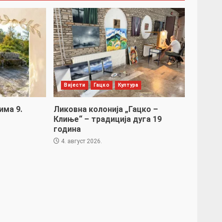
Вијести
Гацко
Култура
има 9.
Ликовна колонија „Гацко –
Клиње“ – традиција дуга 19
година
4. август 2026.