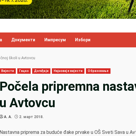
а
Документи
Импресум
Избори
čnoj školi u Avtovcu
Вијести
Гацко
Догађаји
Најновије вијести
Образовање
Počela pripremna nastav
u Avtovcu
A. A.
2. март 2018.
Nastavna priprema za buduće đake prvake u OŠ Sveti Sava u Avto