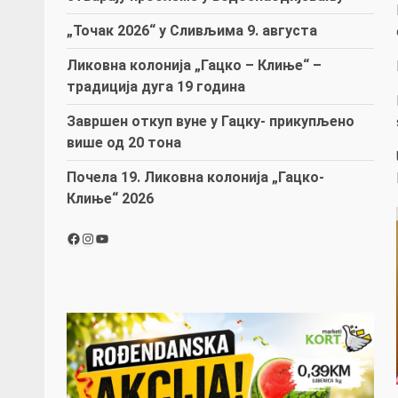
„Точак 2026“ у Сливљима 9. августа
Ликовна колонија „Гацко – Клиње“ –
традиција дуга 19 година
Завршен откуп вуне у Гацку- прикупљено
више од 20 тона
Почела 19. Ликовна колонија „Гацко-
Клиње“ 2026
Facebook
Instagram
YouTube