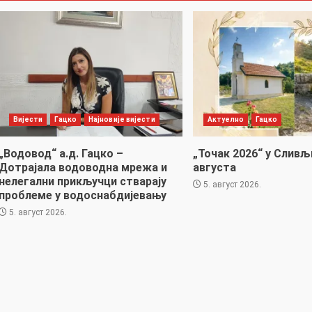
Вијести
Гацко
Најновије вијести
Актуелно
Гацко
„Водовод“ а.д. Гацко –
„Точак 2026“ у Сливљ
Дотрајала водоводна мрежа и
августа
нелегални прикључци стварају
5. август 2026.
проблеме у водоснабдијевању
5. август 2026.