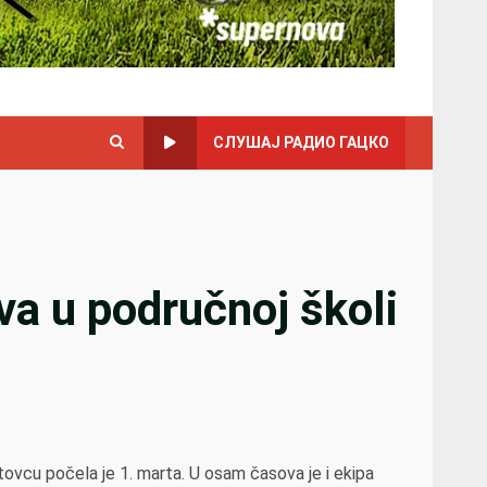
СЛУШАЈ РАДИО ГАЦКО
a u područnoj školi
vcu počela je 1. marta. U osam časova je i ekipa