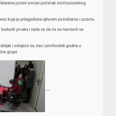
mališanima poželi srećan početak institucionalnog
nici koja je prilagođena njihovim potrebama i uzrastu.
 budućih prvaka i nada se da će se nastaviti sa
ljak i odvijaće se, kao i prethodnih godina u
 dve grupe.