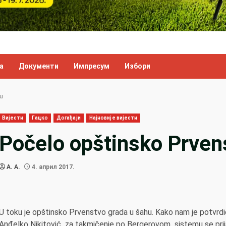
а
Документи
Импресум
Избори
u
Вијести
Гацко
Догађаји
Најновије вијести
Počelo opštinsko Prven
A. A.
4. април 2017.
U toku je opštinsko Prvenstvo grada u šahu. Kako nam je potvr
Anđelko Nikitović za takmičenje po Bergerovom sistemu se prija