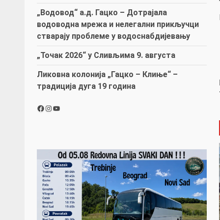
„Водовод“ а.д. Гацко – Дотрајала
водоводна мрежа и нелегални прикључци
стварају проблеме у водоснабдијевању
„Точак 2026“ у Сливљима 9. августа
Ликовна колонија „Гацко – Клиње“ –
традиција дуга 19 година
Facebook
Instagram
YouTube