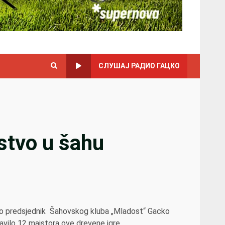
СЛУШАЈ РАДИО ГАЦКО
stvo u šahu
dio predsjednik Šahovskog kluba „Mladost“ Gacko
vilo 12 majstora ove drevene igre.