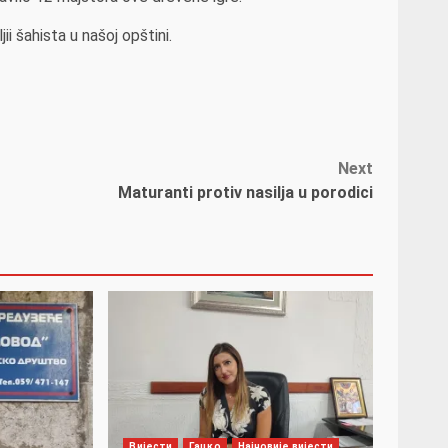
ii šahista u našoj opštini.
Next
Maturanti protiv nasilja u porodici
Вијести
Гацко
Најновије вијести