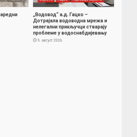
наредни
„Водовод“ а.д. Гацко –
Дотрајала водоводна мрежа и
нелегални прикључци стварају
проблеме у водоснабдијевању
5. август 2026.