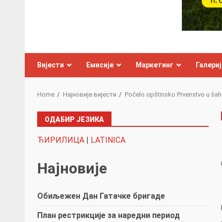
Вијести
Емисије
Маркетинг
Галериј
Home
Најновије вијести
Počelo opštinsko Prvenstvo u šah
ОДАБИР ЈЕЗИКА
ЋИРИЛИЦА
|
LATINICA
Најновије
Обиљежен Дан Гатачке бригаде
План рестрикције за наредни период