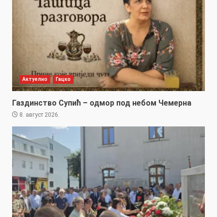
Актуелно
Гацко
Газдинство Супић – одмор под небом Чемерна
8. август 2026.