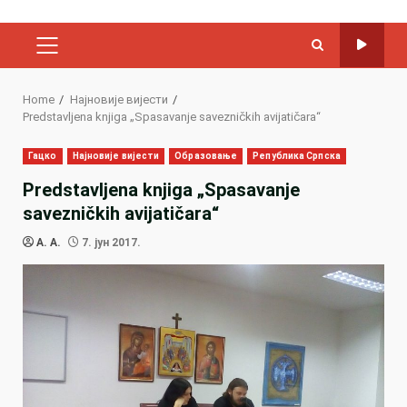
PRIMARY
MENU
Home
Најновије вијести
Predstavljena knjiga „Spasavanje savezničkih avijatičara“
Гацко
Најновије вијести
Образовање
Република Српска
Predstavljena knjiga „Spasavanje
savezničkih avijatičara“
A. A.
7. јун 2017.