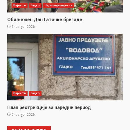
Вијести
Гацко
Најновије вијести
Обиљежен Дан Гатачке бригаде
7. август 2026.
Вијести
Гацко
План рестрикције за наредни период
6. август 2026.