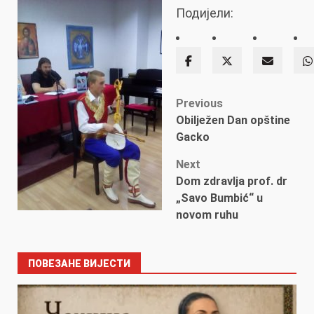
Подијели:
Post
Previous
Obilježen Dan opštine
navigation
Gacko
Next
Dom zdravlja prof. dr
„Savo Bumbić“ u
novom ruhu
ПОВЕЗАНЕ ВИЈЕСТИ