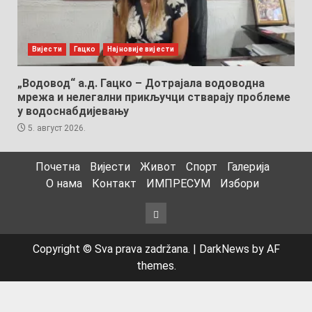
Вијести
Гацко
Најновије вијести
„Водовод“ а.д. Гацко – Дотрајала водоводна
мрежа и нелегални прикључци стварају проблеме
у водоснабдијевању
5. август 2026.
Почетна
Вијести
Живот
Спорт
Галерија
О нама
Контакт
ИМПРЕСУМ
Избори
Избори
Copyright © Sva prava zadržana.
|
DarkNews
by AF
themes.