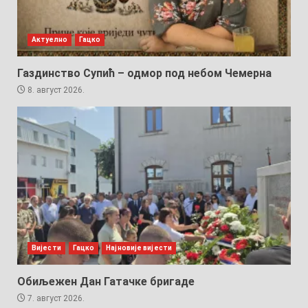
Актуелно
Гацко
Газдинство Супић – одмор под небом Чемерна
8. август 2026.
Вијести
Гацко
Најновије вијести
Обиљежен Дан Гатачке бригаде
7. август 2026.