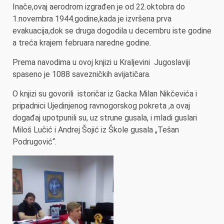
Inače,ovaj aerodrom izgrađen je od 22.oktobra do
1.novembra 1944.godine,kada je izvršena prva
evakuacija,dok se druga dogodila u decembru iste godine
a treća krajem februara naredne godine.
Prema navodima u ovoj knjizi u Kraljevini Jugoslaviji
spaseno je 1088 savezničkih avijatičara.
O knjizi su govorili istoričar iz Gacka Milan Nikčevića i
pripadnici Ujedinjenog ravnogorskog pokreta ,a ovaj
događaj upotpunili su, uz strune gusala, i mladi guslari
Miloš Lučić i Andrej Šojić iz Škole gusala „Tešan
Podrugović“.