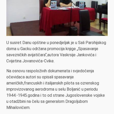
U susret Danu opštine u ponedjeljak je u Sali Parohijskog
doma u Gacku održana promocija knjige „Spasavanje
savezničkih avijatičara“,autora Vaskrsije Jankovića i
Cvijetina Jovanovića-Cvike.
Na osnovu raspoloživih dokumenata i svjedočenja
očevidaca autori su opisali spasavanje
američkih,francuskih i italijanskih pilota sa ozrenskog
improvizovanog aerodroma u selu Boljanić u periodu
1944.-1945.godina i to od strane Jugoslovenske vojske
u otadžbini na čelu sa generalom Dragoljubom
Mihailovićem.