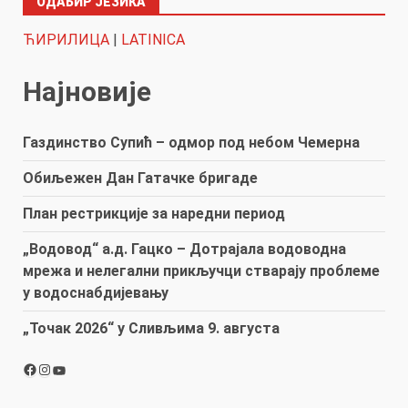
ОДАБИР ЈЕЗИКА
ЋИРИЛИЦА
|
LATINICA
Најновије
Газдинство Супић – одмор под небом Чемерна
Обиљежен Дан Гатачке бригаде
План рестрикције за наредни период
„Водовод“ а.д. Гацко – Дотрајала водоводна
мрежа и нелегални прикључци стварају проблеме
у водоснабдијевању
„Точак 2026“ у Сливљима 9. августа
Facebook
Instagram
YouTube