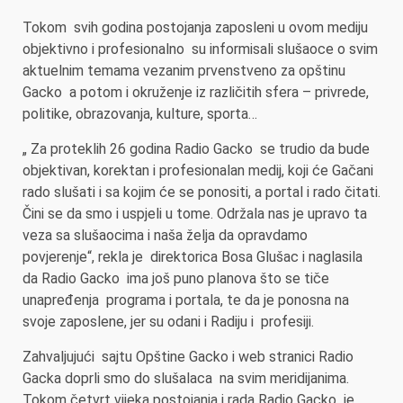
Tokom svih godina postojanja zaposleni u ovom mediju
objektivno i profesionalno su informisali slušaoce o svim
aktuelnim temama vezanim prvenstveno za opštinu
Gacko a potom i okruženje iz različitih sfera – privrede,
politike, obrazovanja, kulture, sporta…
„ Za proteklih 26 godina Radio Gacko se trudio da bude
objektivan, korektan i profesionalan medij, koji će Gačani
rado slušati i sa kojim će se ponositi, a portal i rado čitati.
Čini se da smo i uspjeli u tome. Održala nas je upravo ta
veza sa slušaocima i naša želja da opravdamo
povjerenje“, rekla je direktorica Bosa Glušac i naglasila
da Radio Gacko ima još puno planova što se tiče
unapređenja programa i portala, te da je ponosna na
svoje zaposlene, jer su odani i Radiju i profesiji.
Zahvaljujući sajtu Opštine Gacko i web stranici Radio
Gacka doprli smo do slušalaca na svim meridijanima.
Tokom četvrt vijeka postojanja i rada Radio Gacko je