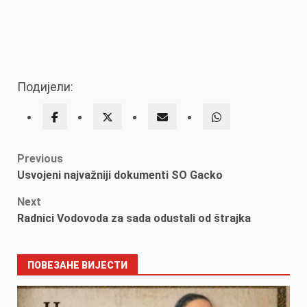
Подијели:
Post
Previous
Usvojeni najvažniji dokumenti SO Gacko
navigation
Next
Radnici Vodovoda za sada odustali od štrajka
ПОВЕЗАНЕ ВИЈЕСТИ