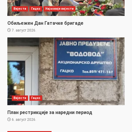
Вијести
Гацко
Најновије вијести
Обиљежен Дан Гатачке бригаде
7. август 2026.
Вијести
Гацко
План рестрикције за наредни период
6. август 2026.