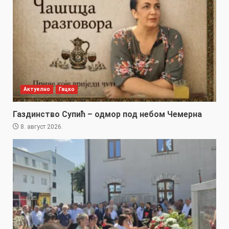
Актуелно
Гацко
Газдинство Супић – одмор под небом Чемерна
8. август 2026.