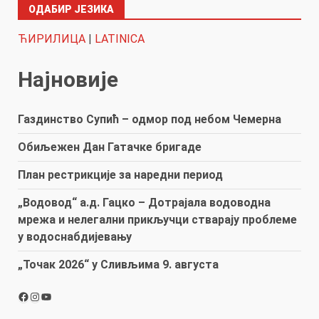
ОДАБИР ЈЕЗИКА
ЋИРИЛИЦА
|
LATINICA
Најновије
Газдинство Супић – одмор под небом Чемерна
Обиљежен Дан Гатачке бригаде
План рестрикције за наредни период
„Водовод“ а.д. Гацко – Дотрајала водоводна
мрежа и нелегални прикључци стварају проблеме
у водоснабдијевању
„Точак 2026“ у Сливљима 9. августа
Facebook
Instagram
YouTube