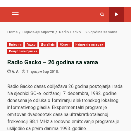
PRIMARY
MENU
Home
Најновије вијести
Radio Gacko – 26 godina sa vama
Вијести
Гацко
Догађаји
Живот
Најновије вијести
Република Српска
Radio Gacko – 26 godina sa vama
A. A.
7. децембар 2018.
Radio Gacko danas obilježava 26 godina postojanja i rada.
Na sjednici SO-e održanoj 7. decembra, 1992. godine
donesena je odluka o formiranju elektronskog lokalnog
informativnog glasila. Eksperimentalni program je
emitovan dvadesetak dana na ultrakratkotalasnoj
frekvenciji 88,1 MHz a redovno emitovanje programa je
uslijedilo sa prvim danima 1993. godine.