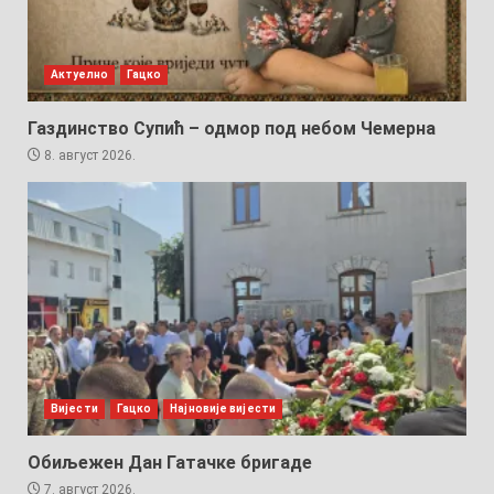
Актуелно
Гацко
Газдинство Супић – одмор под небом Чемерна
8. август 2026.
Вијести
Гацко
Најновије вијести
Обиљежен Дан Гатачке бригаде
7. август 2026.