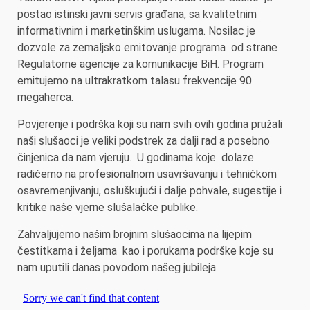
postao istinski javni servis građana, sa kvalitetnim
informativnim i marketinškim uslugama. Nosilac je
dozvole za zemaljsko emitovanje programa od strane
Regulatorne agencije za komunikacije BiH. Program
emitujemo na ultrakratkom talasu frekvencije 90
megaherca.
Povjerenje i podrška koji su nam svih ovih godina pružali
naši slušaoci je veliki podstrek za dalji rad a posebno
činjenica da nam vjeruju. U godinama koje dolaze
radićemo na profesionalnom usavršavanju i tehničkom
osavremenjivanju, osluškujući i dalje pohvale, sugestije i
kritike naše vjerne slušalačke publike.
Zahvaljujemo našim brojnim slušaocima na lijepim
čestitkama i željama kao i porukama podrške koje su
nam uputili danas povodom našeg jubileja.