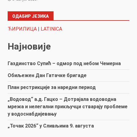
ОДАБИР ЈЕЗИКА
ЋИРИЛИЦА
|
LATINICA
Најновије
Газдинство Супић – одмор под небом Чемерна
Обиљежен Дан Гатачке бригаде
План рестрикције за наредни период
„Водовод“ а.д. Гацко – Дотрајала водоводна
мрежа и нелегални прикључци стварају проблеме
у водоснабдијевању
„Точак 2026“ у Сливљима 9. августа