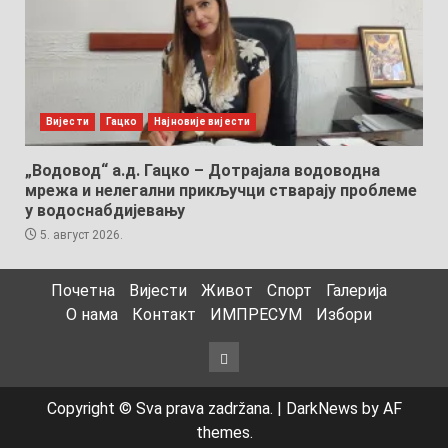
Вијести
Гацко
Најновије вијести
„Водовод“ а.д. Гацко – Дотрајала водоводна
мрежа и нелегални прикључци стварају проблеме
у водоснабдијевању
5. август 2026.
Почетна
Вијести
Живот
Спорт
Галерија
О нама
Контакт
ИМПРЕСУМ
Избори
Избори
Copyright © Sva prava zadržana.
|
DarkNews
by AF
themes.