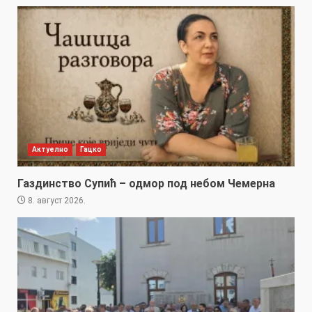
Актуелно
Гацко
Газдинство Супић – одмор под небом Чемерна
8. август 2026.