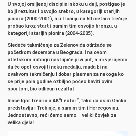
U svojoj omiljenoj disciplini skoku u dalj, postigao je
bolji rezultat i osvojio srebro, u kategoriji starijih
juniora (2000-2001), a u trčanju na 60 metara treći je
prošao kroz start i samim tim osvojio bronzu, u
kategoriji starijih pionira (2004-2005).
Sledeće takmičenje za Zelenovića održaće se
početkom decembra u Beogradu. I na ovom
atletskom mitingu nastupiće prvi put, a mi vjerujemo
da će opet osvojiti neku medalju, mada bi na
ovakvom takmičenju i dobar plasman za nekoga ko
se prije pola godine ozbiljno počeo baviti ovim
sportom, bio odličan rezultat.
Inače Igor trenira u AK“Leotar“, tako da osim Gacka
predstavlja i Trebinje, a samim tim i Hercegovinu.
Jednostavno, reći ćemo samo – veliki čovjek za
velika djela!