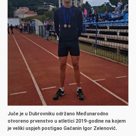
Juče je u Dubrovniku održano Međunarodno
otvoreno prvenstvo u atletici 2019-godine na kojem
je veliki uspjeh postigao Gačanin Igor Zelenović.