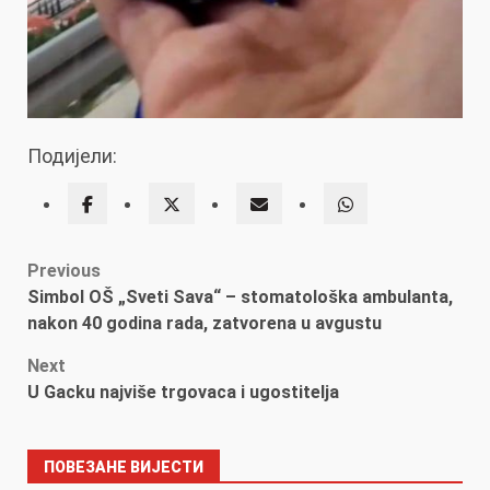
Подијели:
Post
Previous
Simbol OŠ „Sveti Sava“ – stomatološka ambulanta,
navigation
nakon 40 godina rada, zatvorena u avgustu
Next
U Gacku najviše trgovaca i ugostitelja
ПОВЕЗАНЕ ВИЈЕСТИ