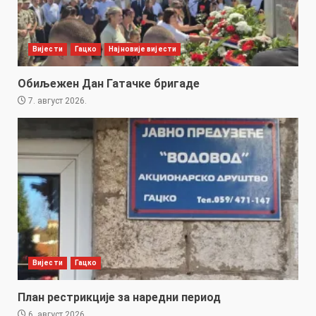
Вијести
Гацко
Најновије вијести
Обиљежен Дан Гатачке бригаде
7. август 2026.
Вијести
Гацко
План рестрикције за наредни период
6. август 2026.