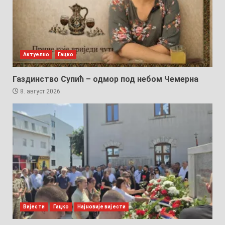
Актуелно
Гацко
Газдинство Супић – одмор под небом Чемерна
8. август 2026.
Вијести
Гацко
Најновије вијести