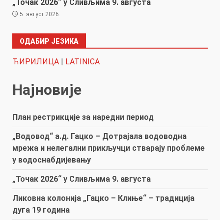
„Точак 2026“ у Сливљима 9. августа
5. август 2026.
ОДАБИР ЈЕЗИКА
ЋИРИЛИЦА
|
LATINICA
Најновије
План рестрикције за наредни период
„Водовод“ а.д. Гацко – Дотрајала водоводна
мрежа и нелегални прикључци стварају проблеме
у водоснабдијевању
„Точак 2026“ у Сливљима 9. августа
Ликовна колонија „Гацко – Клиње“ – традиција
дуга 19 година