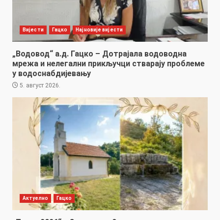
Вијести
Гацко
Најновије вијести
„Водовод“ а.д. Гацко – Дотрајала водоводна
мрежа и нелегални прикључци стварају проблеме
у водоснабдијевању
5. август 2026.
Актуелно
Гацко