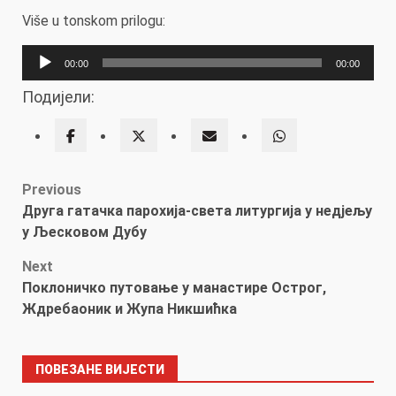
Više u tonskom prilogu:
Прегледач
00:00
00:00
звучних
Подијели:
записа
Post
Previous
Друга гатачка парохија-света литургија у недјељу
navigation
у Љесковом Дубу
Next
Поклоничко путовање у манастире Острог,
Ждребаоник и Жупа Никшићка
ПОВЕЗАНЕ ВИЈЕСТИ