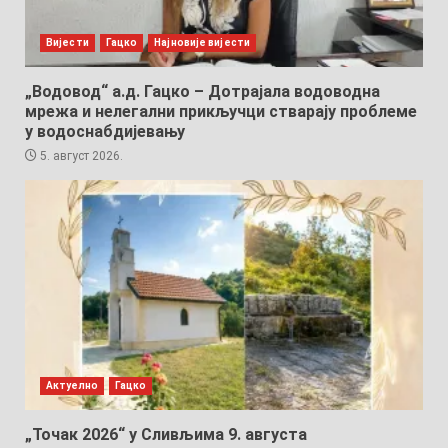
Вијести
Гацко
Најновије вијести
„Водовод“ а.д. Гацко – Дотрајала водоводна
мрежа и нелегални прикључци стварају проблеме
у водоснабдијевању
5. август 2026.
Актуелно
Гацко
„Точак 2026“ у Сливљима 9. августа