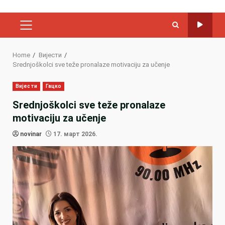
PRIMARY
MENU
Home
Вијести
Srednjoškolci sve teže pronalaze motivaciju za učenje
Вијести
Гацко
Srednjoškolci sve teže pronalaze
motivaciju za učenje
novinar
17. март 2026.