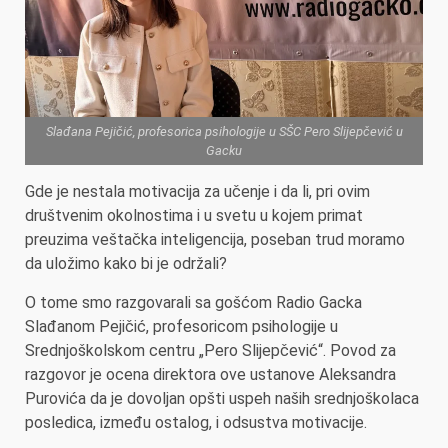
Slađana Pejičić, profesorica psihologije u SŠC Pero Slijepčević u
Gacku
Gde je nestala motivacija za učenje i da li, pri ovim
društvenim okolnostima i u svetu u kojem primat
preuzima veštačka inteligencija, poseban trud moramo
da uložimo kako bi je održali?
O tome smo razgovarali sa gošćom Radio Gacka
Slađanom Pejičić, profesoricom psihologije u
Srednjoškolskom centru „Pero Slijepčević“. Povod za
razgovor je ocena direktora ove ustanove Aleksandra
Purovića da je dovoljan opšti uspeh naših srednjoškolaca
posledica, između ostalog, i odsustva motivacije.