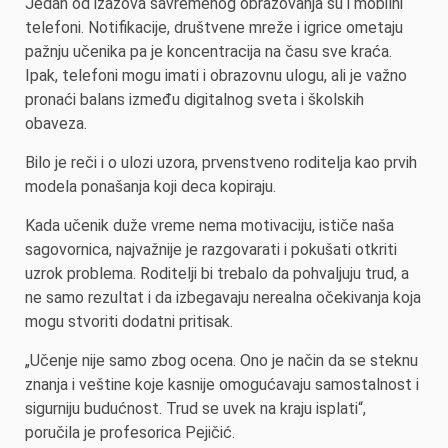
Jedan od izazova savremenog obrazovanja su i mobilni
telefoni. Notifikacije, društvene mreže i igrice ometaju
pažnju učenika pa je koncentracija na času sve kraća.
Ipak, telefoni mogu imati i obrazovnu ulogu, ali je važno
pronaći balans između digitalnog sveta i školskih
obaveza.
Bilo je reči i o ulozi uzora, prvenstveno roditelja kao prvih
modela ponašanja koji deca kopiraju.
Kada učenik duže vreme nema motivaciju, ističe naša
sagovornica, najvažnije je razgovarati i pokušati otkriti
uzrok problema. Roditelji bi trebalo da pohvaljuju trud, a
ne samo rezultat i da izbegavaju nerealna očekivanja koja
mogu stvoriti dodatni pritisak.
„Učenje nije samo zbog ocena. Ono je način da se steknu
znanja i veštine koje kasnije omogućavaju samostalnost i
sigurniju budućnost. Trud se uvek na kraju isplati“,
poručila je profesorica Pejičić.