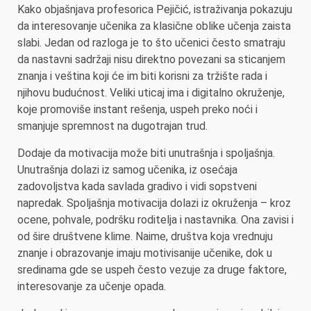
Kako objašnjava profesorica Pejičić, istraživanja pokazuju
da interesovanje učenika za klasične oblike učenja zaista
slabi. Jedan od razloga je to što učenici često smatraju
da nastavni sadržaji nisu direktno povezani sa sticanjem
znanja i veština koji će im biti korisni za tržište rada i
njihovu budućnost. Veliki uticaj ima i digitalno okruženje,
koje promoviše instant rešenja, uspeh preko noći i
smanjuje spremnost na dugotrajan trud.
Dodaje da motivacija može biti unutrašnja i spoljašnja.
Unutrašnja dolazi iz samog učenika, iz osećaja
zadovoljstva kada savlada gradivo i vidi sopstveni
napredak. Spoljašnja motivacija dolazi iz okruženja – kroz
ocene, pohvale, podršku roditelja i nastavnika. Ona zavisi i
od šire društvene klime. Naime, društva koja vrednuju
znanje i obrazovanje imaju motivisanije učenike, dok u
sredinama gde se uspeh često vezuje za druge faktore,
interesovanje za učenje opada.