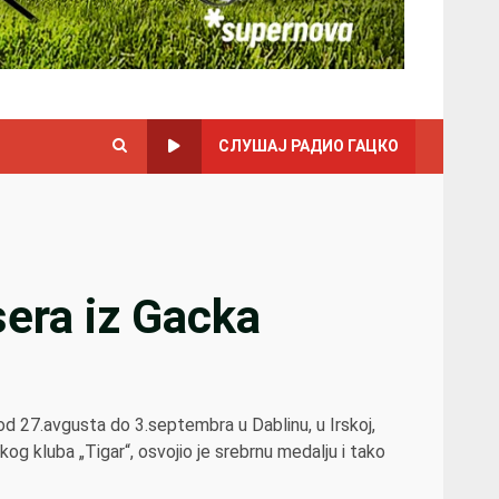
СЛУШАЈ РАДИО ГАЦКО
sera iz Gacka
d 27.avgusta do 3.septembra u Dablinu, u Irskoj,
kog kluba „Tigar“, osvojio je srebrnu medalju i tako