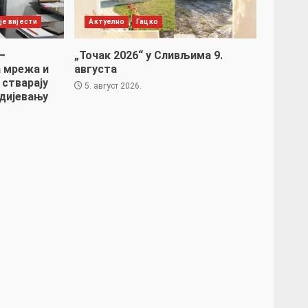
је вијести
Актуелно
Гацко
–
„Точак 2026“ у Сливљима 9.
 мрежа и
августа
 стварају
5. август 2026.
дијевању