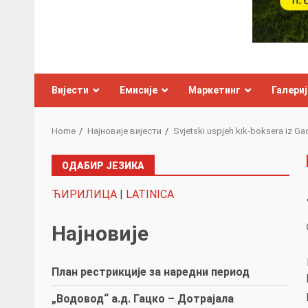
Вијести
Емисије
Маркетинг
Галериј
Home
Најновије вијести
Svjetski uspjeh kik-boksera iz Ga
ОДАБИР ЈЕЗИКА
ЋИРИЛИЦА
|
LATINICA
Најновије
План рестрикције за наредни период
„Водовод“ а.д. Гацко – Дотрајала