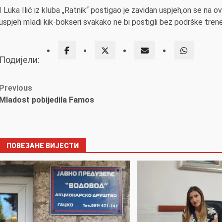
I Luka Ilić iz kluba „Ratnik“ postigao je zavidan uspjeh,on se na
uspjeh mladi kik-bokseri svakako ne bi postigli bez podrške tren
Подијели:
Post
Previous
Mladost pobijedila Famos
navigation
ПОВЕЗАНЕ ВИЈЕСТИ