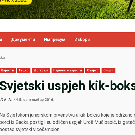
а
Документи
Импресум
Избори
cka
Вијести
Гацко
Догађаји
Најновије вијести
Свијет
Спорт
Svjetski uspjeh kik-bok
A. A.
5. септембар 2016.
Na Svjetskom juniorskom prvenstvu u kik-boksu koje je održano o
borci iz Gacka postigli su odličan uspjeh.Uroš Mučibabić, iz gatač
postao svjetski vicešampion.