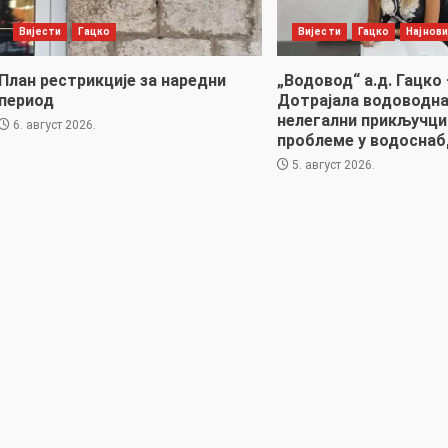
Вијести
Гацко
Вијести
Гацко
Најнови
План рестрикције за наредни
„Водовод“ а.д. Гацко 
период
Дотрајала водоводна
нелегални прикључци
6. август 2026.
проблеме у водоснаб
5. август 2026.