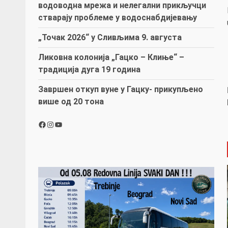
водоводна мрежа и нелегални прикључци
стварају проблеме у водоснабдијевању
„Точак 2026“ у Сливљима 9. августа
Ликовна колонија „Гацко – Клиње“ –
традиција дуга 19 година
Завршен откуп вуне у Гацку- прикупљено
више од 20 тона
Facebook
Instagram
YouTube