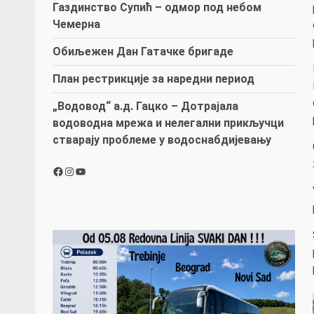
Газдинство Супић – одмор под небом
Чемерна
Обиљежен Дан Гатачке бригаде
План рестрикције за наредни период
„Водовод“ а.д. Гацко – Дотрајала
водоводна мрежа и нелегални прикључци
стварају проблеме у водоснабдијевању
Facebook
Instagram
YouTube