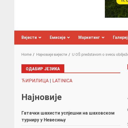
Вијести
Емисије
Маркетинг
Галериј
Home
Најновије вијести
U OŠ predstavom o svecu obiljež
ОДАБИР ЈЕЗИКА
ЋИРИЛИЦА
|
LATINICA
Најновије
Гатачки шахисти успјешни на шаховском
турниру у Невесињу