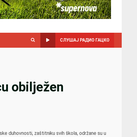
СЛУШАЈ РАДИО ГАЦКО
u obilježen
 duhovnosti, zaštitniku svih škola, održane su u