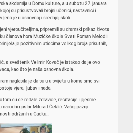
ska akdemija u Domu kulture, a u subotu 27. januara
joj su prisustvovali brojni učenici, nastavnici i
eno je u osnovnoj i srednjoj školi.
ni vjeroučiteljima, pripremili su dramski prikaz života
šku članova hora Muzičke škole Sveti Roman Melod i
nijela je pozitivnim utiscima velikog broja prisutnih,
ić, a sveštenik Velimir Kovač je istakao da je ovo
veca, kao što je naša osnovna škola.
gram naglasila je da su u u svijetu u kome smo svi
toje vjera, ljubav i nada.
otom su se redale zdravice, recitacije i pjesme
 narodni guslar Milorad Ćeklić. Vašoj pažnji
nosti održanih u Gacku…