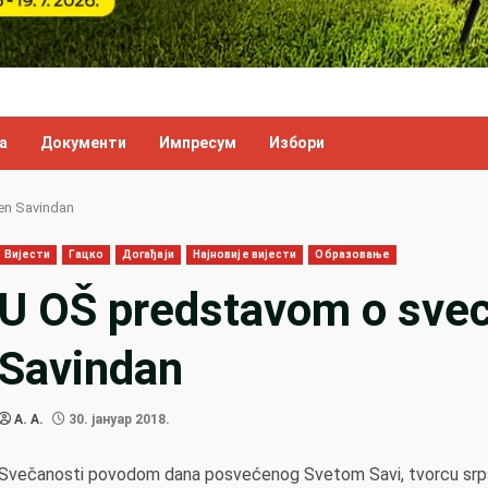
а
Документи
Импресум
Избори
en Savindan
Вијести
Гацко
Догађаји
Најновије вијести
Образовање
U OŠ predstavom o svec
Savindan
A. A.
30. јануар 2018.
Svečanosti povodom dana posvećenog Svetom Savi, tvorcu srpske