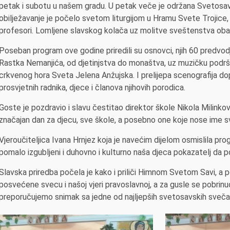
petak i subotu u našem gradu. U petak veče je održana Svetosav
obilježavanje je počelo svetom liturgijom u Hramu Svete Trojice, ko
profesori. Lomljene slavskog kolača uz molitve sveštenstva obavlj
Poseban program ove godine priredili su osnovci, njih 60 predvodje
Rastka Nemanjića, od djetinjstva do monaštva, uz muzičku podr
crkvenog hora Sveta Jelena Anžujska. I prelijepa scenografija dopri
prosvjetnih radnika, djece i članova njihovih porodica.
Goste je pozdravio i slavu čestitao direktor škole Nikola Milinkov
značajan dan za djecu, sve škole, a posebno one koje nose ime s
Vjeroučiteljica Ivana Hrnjez koja je navećim dijelom osmislila pro
pomalo izgubljeni i duhovno i kulturno naša djeca pokazatelj da pos
Slavska priredba počela je kako i priliči Himnom Svetom Savi, a p
posvećene svecu i našoj vjeri pravoslavnoj, a za gusle se pobrinuo
preporučujemo snimak sa jedne od najljepših svetosavskih sveča