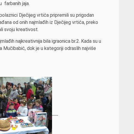
u farbanih jaja.
 polaznici Dječijeg vrtića pripremili su prigodan
đana od onih najmlađih iz Dječijeg vrtića, preko
li svoju kreativost.
lađih najkreativnija bila igraonica br.2. Kada su u
 Mučibabić, dok je u kategoriji odraslih najviše