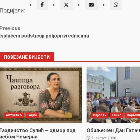
Подијели:
Post
Previous
Isplaćeni podsticaji poljoprivrednicima
navigation
ПОВЕЗАНЕ ВИЈЕСТИ
Актуелно
Гацко
Вијести
Гацко
Најнови
Газдинство Супић – одмор под
Обиљежен Дан Гатач
небом Чемерна
7. август 2026.