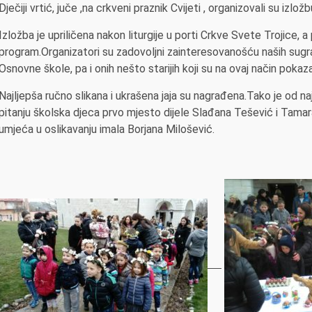
Dječiji vrtić, juče ,na crkveni praznik Cvijeti , organizovali su izložb
Izložba je upriličena nakon liturgije u porti Crkve Svete Trojice, a
program.Organizatori su zadovoljni zainteresovanošću naših sugra
Osnovne škole, pa i onih nešto starijih koji su na ovaj način pokaza
Najljepša ručno slikana i ukrašena jaja su nagrađena.Tako je od najm
pitanju školska djeca prvo mjesto dijele Slađana Tešević i Tamara
umjeća u oslikavanju imala Borjana Milošević.