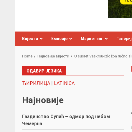
Вијести
Емисије
Маркетинг
Галериј
Home
Најновије вијести
U susret Vaskrsu-izložba ručno sli
ОДАБИР ЈЕЗИКА
ЋИРИЛИЦА
|
LATINICA
Најновије
Газдинство Супић – одмор под небом
Чемерна