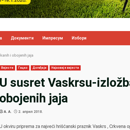
а
Документи
Импресум
Избори
kanih i obojenih jaja
Вијести
Гацко
Догађаји
Најновије вијести
U susret Vaskrsu-izložba
obojenih jaja
A. A.
2. април 2018.
U okviru priprema za najveći hrišćanski praznik Vaskrs , Crkvena