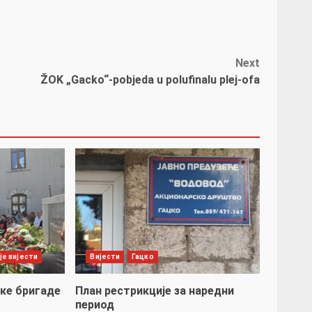
Next
ŽOK „Gacko“-pobjeda u polufinalu plej-ofa
је вијести
Вијести
Гацко
ке бригаде
План рестрикције за наредни
период