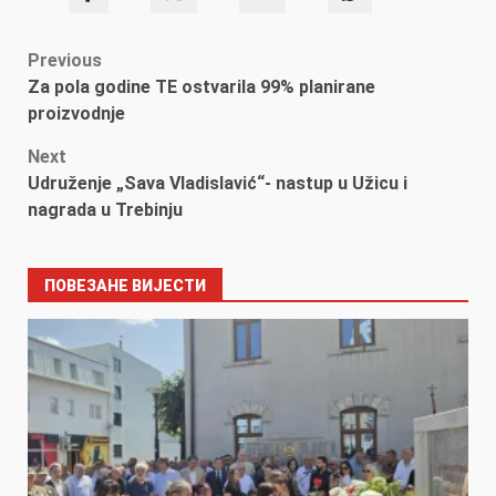
Post
Previous
Za pola godine TE ostvarila 99% planirane
navigation
proizvodnje
Next
Udruženje „Sava Vladislavić“- nastup u Užicu i
nagrada u Trebinju
ПОВЕЗАНЕ ВИЈЕСТИ