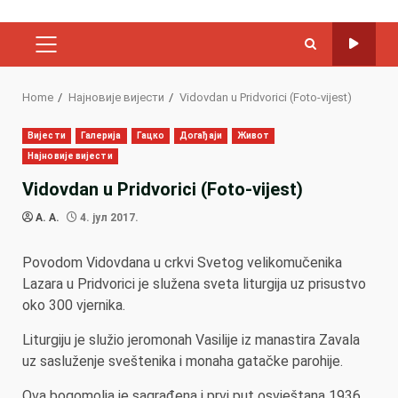
PRIMARY
MENU
Home
Најновије вијести
Vidovdan u Pridvorici (Foto-vijest)
Вијести
Галерија
Гацко
Догађаји
Живот
Најновије вијести
Vidovdan u Pridvorici (Foto-vijest)
A. A.
4. јул 2017.
Povodom Vidovdana u crkvi Svetog velikomučenika
Lazara u Pridvorici je služena sveta liturgija uz prisustvo
oko 300 vjernika.
Liturgiju je služio jeromonah Vasilije iz manastira Zavala
uz sasluženje sveštenika i monaha gatačke parohije.
Ova bogomolja je sagrađena i prvi put osvještana 1936.