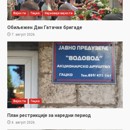
Вијести
Гацко
Најновије вијести
Обиљежен Дан Гатачке бригаде
7. август 2026.
Вијести
Гацко
План рестрикције за наредни период
6. август 2026.