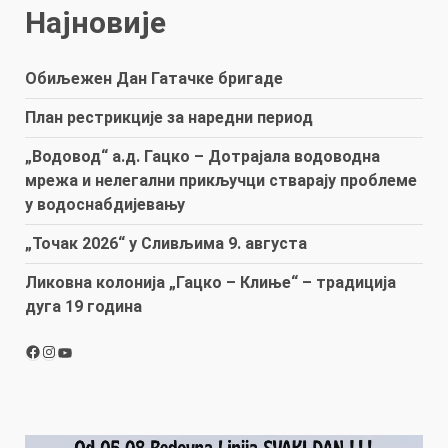
Најновије
Обиљежен Дан Гатачке бригаде
План рестрикције за наредни период
„Водовод“ а.д. Гацко – Дотрајала водоводна
мрежа и нелегални прикључци стварају проблеме
у водоснабдијевању
„Точак 2026“ у Сливљима 9. августа
Ликовна колонија „Гацко – Клиње“ – традиција
дуга 19 година
Facebook
Instagram
YouTube