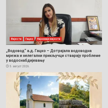
Вијести
Гацко
Најновије вијести
„Водовод“ а.д. Гацко – Дотрајала водоводна
мрежа и нелегални прикључци стварају проблеме
у водоснабдијевању
5. август 2026.