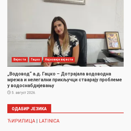
Вијести
Гацко
Најновије вијести
„Водовод“ а.д. Гацко – Дотрајала водоводна
мрежа и нелегални прикључци стварају проблеме
у водоснабдијевању
5. август 2026.
ОДАБИР ЈЕЗИКА
ЋИРИЛИЦА
|
LATINICA