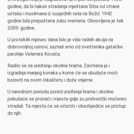
godine, da bi nakon stradanja mještana Srba od strane
ustaša i muslimana iz susjednih sela na Božić 1942.
godine bila prepuštena zubu vremena. Obnovljena je tek
2009. godine.
U proteklih mjesec dana bilo je više radnih akcija na
dobrovoljnoj osnovi, saznali smo od sveštenika gatačke
parohije Velemira Kovača.
Radilo se na uređenju okoline hrama. Završena je i
izgradnja manjeg konaka u kome će se ubuduće moći
boraviti na ovom lokalitetu i duže vrijeme.
U narednom periodu pored uređenja hrama i okoline
pokušaće se pronaći i mjesta gdje su pridvorički mučenici
stradali. Ta mjesta će se očistiti i obezbjediće se pristup
do njih.