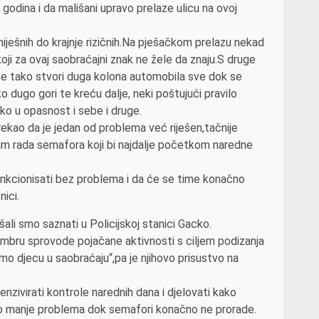
godina i da mališani upravo prelaze ulicu na ovoj
iješnih do krajnje rizičnih.Na pješačkom prelazu nekad
koji za ovaj saobraćajni znak ne žele da znaju.S druge
se tako stvori duga kolona automobila sve dok se
 dugo gori te kreću dalje, neki poštujući pravilo
ko u opasnost i sebe i druge.
rekao da je jedan od problema već riješen,tačnije
ram rada semafora koji bi najdalje početkom naredne
nkcionisati bez problema i da će se time konačno
ici.
ali smo saznati u Policijskoj stanici Gacko.
embru sprovode pojačane aktivnosti s ciljem podizanja
imo djecu u saobraćaju“,pa je njihovo prisustvo na
tenzivirati kontrole narednih dana i djelovati kako
 što manje problema dok semafori konačno ne prorade.