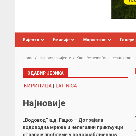
Вијести
Емисије
Маркетинг
Галериј
Home
Најновије вијести
Kada će semafori u centru grada 
ОДАБИР ЈЕЗИКА
ЋИРИЛИЦА
|
LATINICA
Најновије
„Водовод“ а.д. Гацко – Дотрајала
водоводна мрежа и нелегални прикључци
стварају проблеме у водоснабдијевању