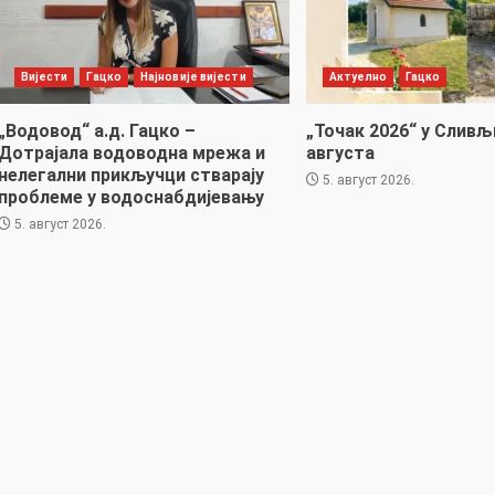
Вијести
Гацко
Најновије вијести
Актуелно
Гацко
„Водовод“ а.д. Гацко –
„Точак 2026“ у Сливљ
Дотрајала водоводна мрежа и
августа
нелегални прикључци стварају
5. август 2026.
проблеме у водоснабдијевању
5. август 2026.