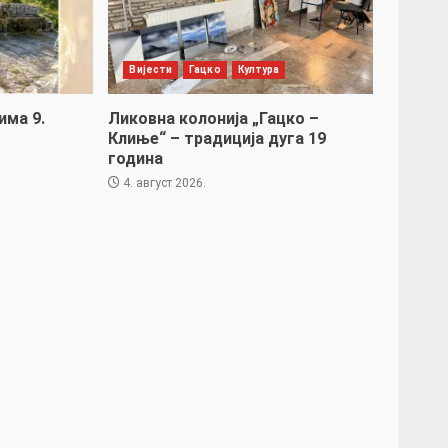
Вијести
Гацко
Култура
има 9.
Ликовна колонија „Гацко –
Клиње“ – традиција дуга 19
година
4. август 2026.