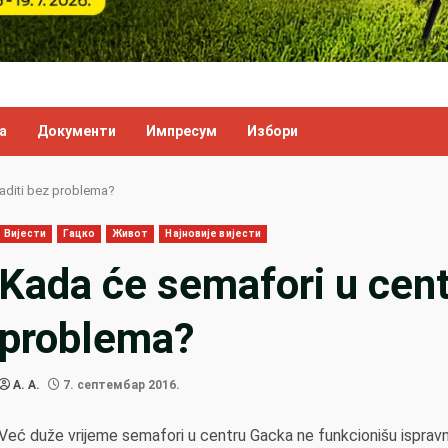
а
Документи
Импресум
Избори
raditi bez problema?
Вијести
Гацко
Живот
Најновије вијести
Kada će semafori u centr
problema?
A. A.
7. септембар 2016.
Već duže vrijeme semafori u centru Gacka ne funkcionišu isprav