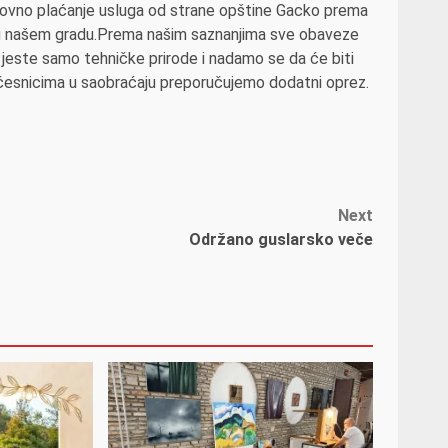
edovno plaćanje usluga od strane opštine Gacko prema
ra u našem gradu.Prema našim saznanjima sve obaveze
 jeste samo tehničke prirode i nadamo se da će biti
 učesnicima u saobraćaju preporučujemo dodatni oprez.
Next
Održano guslarsko veče