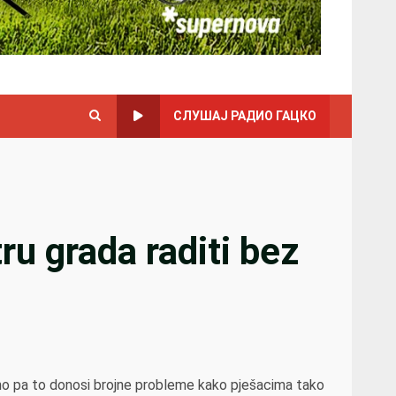
СЛУШАЈ РАДИО ГАЦКО
u grada raditi bez
no pa to donosi brojne probleme kako pješacima tako