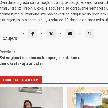
Ovih dana u gradu su se mogle čuti i spekulacije vezane za ner
firmi „Tara“ iz Trebinja, koja je zadužena za održavanje semafo
prema njima su izmirene što nas navodi na zaključak da problem i
otklonjen,kako su nam i rekli, u roku od 10 dana ,a do tada svim
Подијели:
Post
Previous
Svi saglasni da izborna kampanja protekne u
navigation
demokratskoj atmosferi
ПОВЕЗАНЕ ВИЈЕСТИ