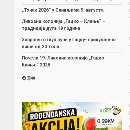
„Точак 2026“ у Сливљима 9. августа
Ликовна колонија „Гацко – Клиње“ –
традиција дуга 19 година
Завршен откуп вуне у Гацку- прикупљено
више од 20 тона
Почела 19. Ликовна колонија „Гацко-
Клиње“ 2026
Facebook
Instagram
YouTube