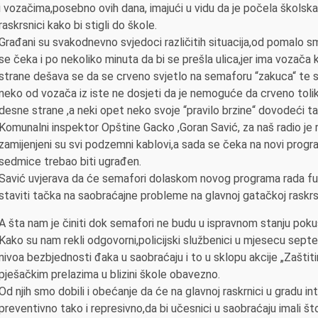
i vozačima,posebno ovih dana, imajući u vidu da je počela školska 
raskrsnici kako bi stigli do škole.
Građani su svakodnevno svjedoci različitih situacija,od pomalo sm
se čeka i po nekoliko minuta da bi se prešla ulica,jer ima vozača 
strane dešava se da se crveno svjetlo na semaforu “zakuca“ te 
neko od vozača iz iste ne dosjeti da je nemoguće da crveno toliko
desne strane ,a neki opet neko svoje “pravilo brzine“ dovodeći ta
Komunalni inspektor Opštine Gacko ,Goran Savić, za naš radio je 
zamijenjeni su svi podzemni kablovi,a sada se čeka na novi prog
sedmice trebao biti ugrađen.
Savić uvjerava da će semafori dolaskom novog programa rada fu
staviti tačka na saobraćajne probleme na glavnoj gatačkoj raskrsn
A šta nam je činiti dok semafori ne budu u ispravnom stanju pokuš
Kako su nam rekli odgovorni,policijski službenici u mjesecu sept
nivoa bezbjednosti đaka u saobraćaju i to u sklopu akcije „Zaštit
pješačkim prelazima u blizini škole obavezno.
Od njih smo dobili i obećanje da će na glavnoj raskrnici u gradu in
preventivno tako i represivno,da bi učesnici u saobraćaju imali