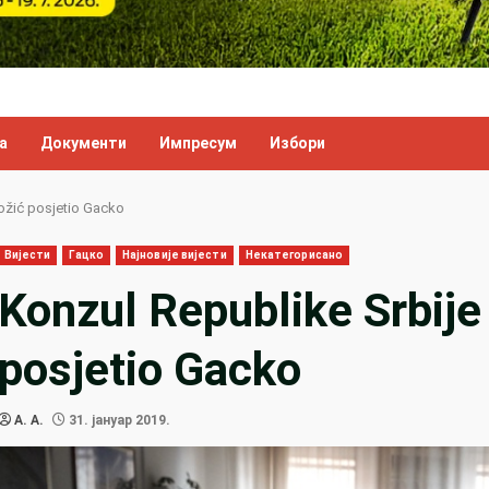
а
Документи
Импресум
Избори
ožić posjetio Gacko
Вијести
Гацко
Најновије вијести
Некатегорисано
Konzul Republike Srbije
posjetio Gacko
A. A.
31. јануар 2019.