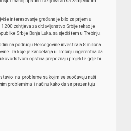
posjeti našoj opštini i razgovarao sa zamjenikom
više interesovanje građana je bilo za prijem u
1.200 zahtjeva za državljanstvo Srbije rekao je
ublike Srbije Banja Luka, sa sjedištem u Trebinju.
odini na području Hercegovine investirala 8 miliona
ine za koje je kancelarija u Trebinju ingerentna da
a rukovodstvom opština prepoznaju projekte gdje bi
 stavio na probleme sa kojim se suočavaju naši
urnim problemima i načinu kako da se prezentuju