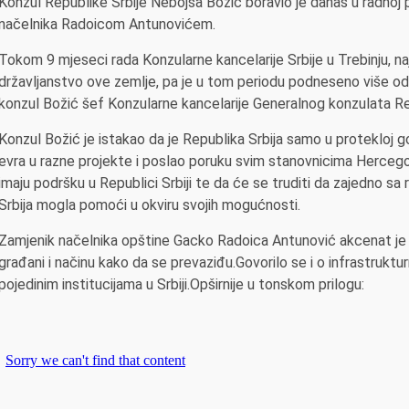
Konzul Republike Srbije Nebojša Božić boravio je danas u radnoj 
načelnika Radoicom Antunovićem.
Tokom 9 mjeseci rada Konzularne kancelarije Srbije u Trebinju, naj
državljanstvo ove zemlje, pa je u tom periodu podneseno više od 
konzul Božić šef Konzularne kancelarije Generalnog konzulata Rep
Konzul Božić je istakao da je Republika Srbija samo u protekloj g
evra u razne projekte i poslao poruku svim stanovnicima Hercegov
imaju podršku u Republici Srbiji te da će se truditi da zajedno s
Srbija mogla pomoći u okviru svojih mogućnosti.
Zamjenik načelnika opštine Gacko Radoica Antunović akcenat je
građani i načinu kako da se prevaziđu.Govorilo se i o infrastrukt
pojedinim institucijama u Srbiji.Opširnije u tonskom prilogu: