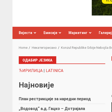
Вијести
Емисије
Маркетинг
Галериј
Home
Некатегорисано
Konzul Republike Srbije Nebojša B
ОДАБИР ЈЕЗИКА
ЋИРИЛИЦА
|
LATINICA
Најновије
План рестрикције за наредни период
„Водовод“ а.д. Гацко – Дотрајала