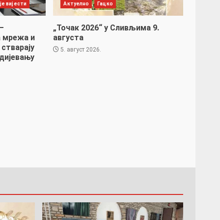
је вијести
Актуелно
Гацко
–
„Точак 2026“ у Сливљима 9.
 мрежа и
августа
 стварају
5. август 2026.
дијевању