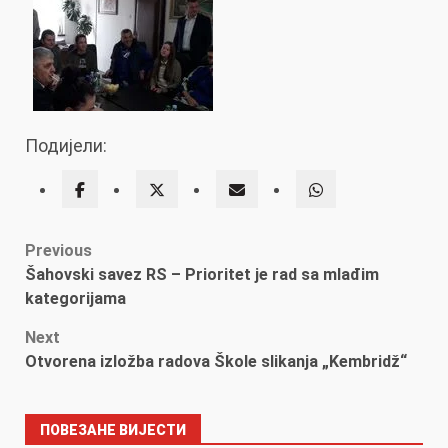
Подијели:
Post
Previous
Šahovski savez RS – Prioritet je rad sa mlađim
navigation
kategorijama
Next
Otvorena izložba radova Škole slikanja „Kembridž“
ПОВЕЗАНЕ ВИЈЕСТИ