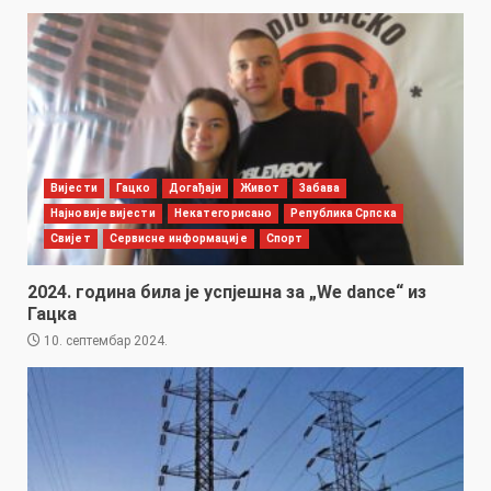
Вијести
Гацко
Догађаји
Живот
Забава
Најновије вијести
Некатегорисано
Република Српска
Свијет
Сервисне информације
Спорт
2024. година била је успјешна за „We dance“ из
Гацка
10. септембар 2024.