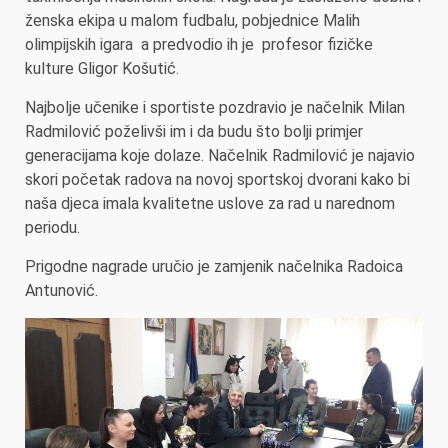
ženska ekipa u malom fudbalu, pobjednice Malih
olimpijskih igara a predvodio ih je profesor fizičke
kulture Gligor Košutić.
Najbolje učenike i sportiste pozdravio je načelnik Milan
Radmilović poželivši im i da budu što bolji primjer
generacijama koje dolaze. Načelnik Radmilović je najavio
skori početak radova na novoj sportskoj dvorani kako bi
naša djeca imala kvalitetne uslove za rad u narednom
periodu.
Prigodne nagrade uručio je zamjenik načelnika Radoica
Antunović.