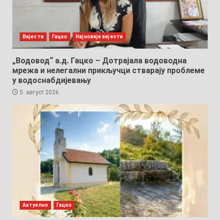
Вијести
Гацко
Најновије вијести
„Водовод“ а.д. Гацко – Дотрајала водоводна
мрежа и нелегални прикључци стварају проблеме
у водоснабдијевању
5. август 2026.
Актуелно
Гацко