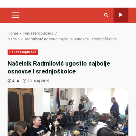
PRIMARY
MENU
Home
Некатегорисано
Načelnik Radmilović ugostio najbolje osnovce i srednjoškolce
Некатегорисано
Načelnik Radmilović ugostio najbolje
osnovce i srednjoškolce
A. A.
23. мај 2019.