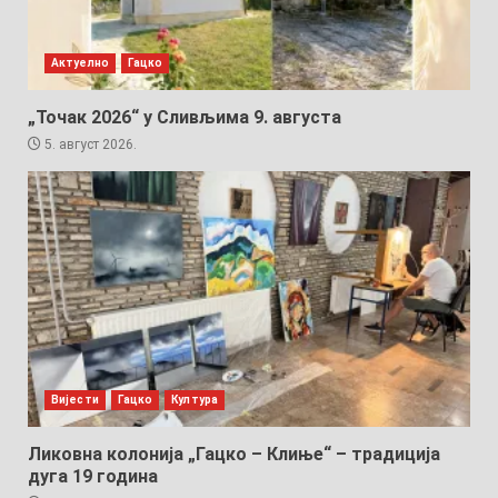
Актуелно
Гацко
„Точак 2026“ у Сливљима 9. августа
5. август 2026.
Вијести
Гацко
Култура
Ликовна колонија „Гацко – Клиње“ – традиција
дуга 19 година