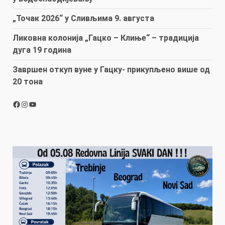
„Точак 2026“ у Сливљима 9. августа
Ликовна колонија „Гацко – Клиње“ – традиција
дуга 19 година
Завршен откуп вуне у Гацку- прикупљено више од
20 тона
Facebook
Instagram
YouTube