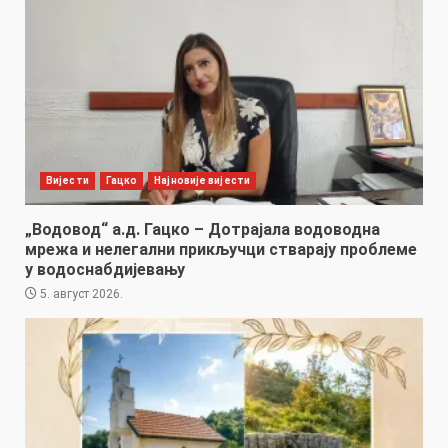
Вијести
Гацко
Најновије вијести
„Водовод“ а.д. Гацко – Дотрајала водоводна
мрежа и нелегални прикључци стварају проблеме
у водоснабдијевању
5. август 2026.