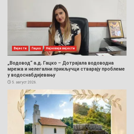
Вијести
Гацко
Најновије вијести
„Водовод“ а.д. Гацко – Дотрајала водоводна
мрежа и нелегални прикључци стварају проблеме
у водоснабдијевању
5. август 2026.