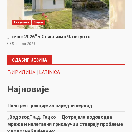
Актуелно
Гацко
„Точак 2026“ у Сливљима 9. августа
5. август 2026.
ОДАБИР ЈЕЗИКА
ЋИРИЛИЦА
|
LATINICA
Најновије
План рестрикције за наредни период
„Водовод“ а.д. Гацко – Дотрајала водоводна
мрежа и нелегални прикључци стварају проблеме
у водоснабдијевању