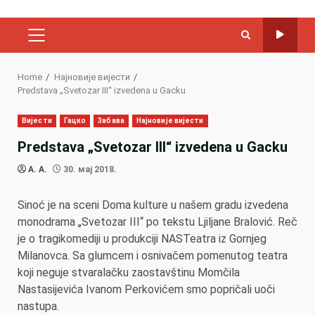
PRIMARY
MENU
Home
Најновије вијести
Predstava „Svetozar III“ izvedena u Gacku
Вијести
Гацко
Забава
Најновије вијести
Predstava „Svetozar III“ izvedena u Gacku
A. A.
30. мај 2018.
Sinoć je na sceni Doma kulture u našem gradu izvedena
monodrama „Svetozar III“ po tekstu Ljiljane Bralović. Reč
je o tragikomediji u produkciji NASTeatra iz Gornjeg
Milanovca. Sa glumcem i osnivačem pomenutog teatra
koji neguje stvaralačku zaostavštinu Momčila
Nastasijevića Ivanom Perkovićem smo popričali uoči
nastupa.