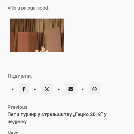
Više u prilogu ispod:
Подијели:
Post
Previous
Пети турнир у стрељаштву „Гацко 2018“ у
navigation
недјељу
Next