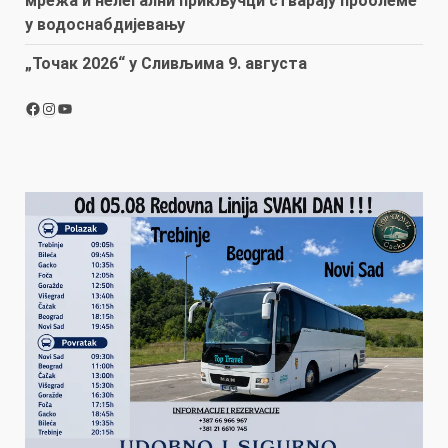
мрежа и нелегални прикључци стварају проблеме
у водоснабдијевању
„Точак 2026“ у Сливљима 9. августа
Facebook
Instagram
YouTube