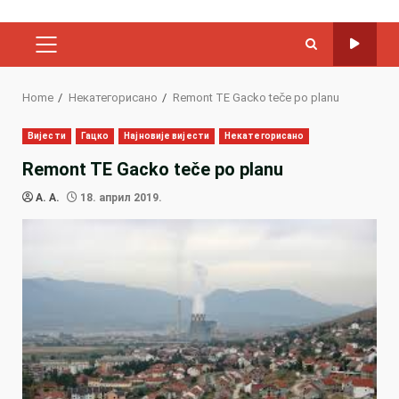
PRIMARY
MENU
Home
Некатегорисано
Remont TE Gacko teče po planu
Вијести
Гацко
Најновије вијести
Некатегорисано
Remont TE Gacko teče po planu
A. A.
18. април 2019.