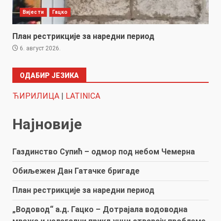
Вијести
Гацко
План рестрикције за наредни период
6. август 2026.
ОДАБИР ЈЕЗИКА
ЋИРИЛИЦА
|
LATINICA
Најновије
Газдинство Супић – одмор под небом Чемерна
Обиљежен Дан Гатачке бригаде
План рестрикције за наредни период
„Водовод“ а.д. Гацко – Дотрајала водоводна