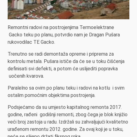
Remontni radovi na postrojenjima Termoelektrane
Gacko teku po planu, potvrdio nam je Dragan Pušara
rukovodilac TE Gacko.
Trenutno se radi demontaža opreme i priprema za
kontrolu metala. Pušara ističe da će se u toku čišćenja
definisati svi defekti, a potom će uslijediti popravka
uočenih kvarova.
Paralelno sa ovim po planu teku i radovi na kotlu i svim
ostalim pomoćnim objektima postrojenja.
Podsjećamo da su umjesto kapitalnog remonta 2017.
godine, rađeni godišnji remonti, zbog čega je blok knjižio
veći broj zastoja u radu. Izdržali su zahvaljujući kvalitetno
urađenom remontu 2012. godine. Za ovaj koji je u toku,
neće se slijepo držati fiksnog roka.