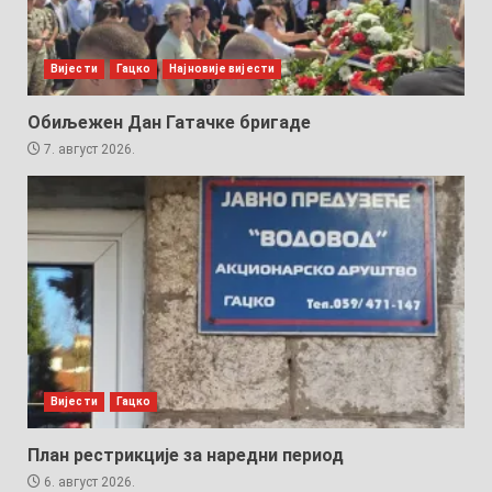
Вијести
Гацко
Најновије вијести
Обиљежен Дан Гатачке бригаде
7. август 2026.
Вијести
Гацко
План рестрикције за наредни период
6. август 2026.