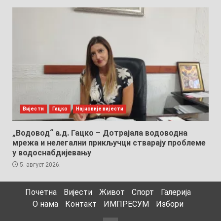
Вијести
Гацко
Најновије вијести
„Водовод“ а.д. Гацко – Дотрајала водоводна
мрежа и нелегални прикључци стварају проблеме
у водоснабдијевању
5. август 2026.
Почетна
Вијести
Живот
Спорт
Галерија
О нама
Контакт
ИМПРЕСУМ
Избори