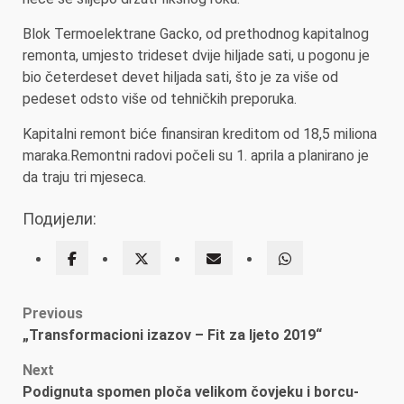
Blok Termoelektrane Gacko, od prethodnog kapitalnog
remonta, umjesto trideset dvije hiljade sati, u pogonu je
bio četerdeset devet hiljada sati, što je za više od
pedeset odsto više od tehničkih preporuka.
Kapitalni remont biće finansiran kreditom od 18,5 miliona
maraka.Remontni radovi počeli su 1. aprila a planirano je
da traju tri mjeseca.
Подијели:
Post
Previous
„Transformacioni izazov – Fit za ljeto 2019“
navigation
Next
Podignuta spomen ploča velikom čovjeku i borcu-